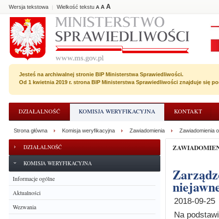
A
Wersja tekstowa
Wielkość tekstu
A
|
A
Jesteś na archiwalnej stronie BIP Ministerstwa Sprawiedliwości.
Od 1 kwietnia 2019 r. strona BIP Ministerstwa Sprawiedliwości znajduje się 
DZIAŁALNOŚĆ
KOMISJA WERYFIKACYJNA
KONTAKT
Strona główna
Komisja weryfikacyjna
Zawiadomienia
Zawiadomienia o
ZAWIADOMIE
DZIAŁALNOŚĆ
KOMISJA WERYFIKACYJNA
Zarządzenie o wyznaczeniu terminu posiedzenia
Informacje ogólne
niejawne
Aktualności
2018-09-25
Wezwania
Na podstawie