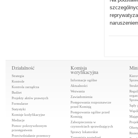
szczególnyc
reprywatyza
naruszeniem
Działalność
Komisja
Mini
weryfikacyjna
Strategia
Kiero
Informacje ogólne
Spraw
Kontrole
Aktualności
Struk
Kontrola zarządcza
Wezwania
Regul
Budżet
organi
Zawiadomienia
Projekty aktów prawnych
Spraw
Postępowania rozpoznawcze
Formularze
Sądy 
przed Komisją
Statystyki
Współ
Postępowania ogólne przed
Komisje kodyfikacyjne
Komisją
Mająt
Mediacje
Zabezpieczenia w
Proje
Pomoc pokrzywdzonym
czynnościach sprawdzających
Ofert
przestępstwem
Sprawy lokatorskie
Rozez
Przeciwdziałanie przemocy
Transmisja posiedzeń