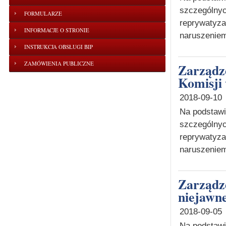
szczególnyc
FORMULARZE
reprywatyza
INFORMACJE O STRONIE
naruszeniem
INSTRUKCJA OBSŁUGI BIP
ZAMÓWIENIA PUBLICZNE
Zarządzenie o odwołaniu posiedzenia niejawnego
Komisji 
2018-09-10
Na podstawie
szczególnyc
reprywatyza
naruszeniem
Zarządzenie o wyznaczeniu terminu posiedzenia
niejawne
2018-09-05
Na podstawie