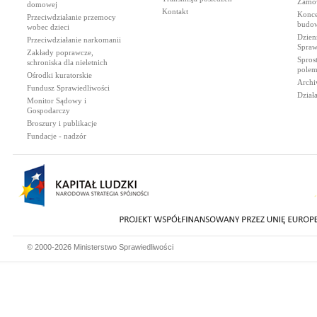
Zamów
domowej
Kontakt
Konce
Przeciwdziałanie przemocy
budow
wobec dzieci
Dzien
Przeciwdziałanie narkomanii
Spraw
Zakłady poprawcze,
Spros
schroniska dla nieletnich
polem
Ośrodki kuratorskie
Archi
Fundusz Sprawiedliwości
Dział
Monitor Sądowy i
Gospodarczy
Broszury i publikacje
Fundacje - nadzór
© 2000-2026 Ministerstwo Sprawiedliwości