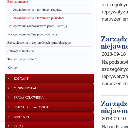
Zawiadomienia
szczególnyc
Zawiadomienia o terminach rozpraw
reprywatyza
Zawiadomienia o terminach posiedzeń
naruszeniem
Postępowania rozpoznawcze przed Komisją
Postępowania ogólne przed Komisją
Zarządzenie o wyznaczeniu terminu posiedzenia
Zabezpieczenia w czynnościach sprawdzających
niejawne
Sprawy lokatorskie
2018-09-18
Transmisja posiedzeń
Na podstawie
Kontakt
szczególnyc
reprywatyz
KONTAKT
naruszeniem
MINISTERSTWO
PRAWA CZŁOWIEKA
Zarządzenie o wyznaczeniu terminu posiedzenia
REJESTRY I EWIDENCJE
niejawne
BIP.GOV.PL
2018-09-10
Na podstawie
EPUAP