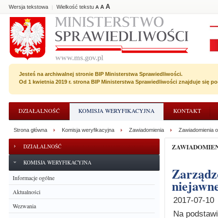
A
Wersja tekstowa
Wielkość tekstu
A
|
A
Jesteś na archiwalnej stronie BIP Ministerstwa Sprawiedliwości.
Od 1 kwietnia 2019 r. strona BIP Ministerstwa Sprawiedliwości znajduje się 
DZIAŁALNOŚĆ
KOMISJA WERYFIKACYJNA
KONTAKT
Strona główna
Komisja weryfikacyjna
Zawiadomienia
Zawiadomienia o
ZAWIADOMIE
DZIAŁALNOŚĆ
KOMISJA WERYFIKACYJNA
Zarządzenie o wyznaczeniu terminu posiedzenia
Informacje ogólne
niejawne
Aktualności
2017-07-10
Wezwania
Na podstawie