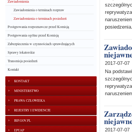
Zawiadomienia
szczególnyc
Zawiadomienia o terminach rozpraw
reprywatyz
Zawiadomienia o terminach posiedzeń
naruszeniem
posiedzenia.
Postępowania rozpoznawcze przed Komisją
Postępowania ogólne przed Komisją
Zabezpieczenia w czynnościach sprawdzających
Zawiadomienie o zmianie godziny posiedzenia
niejawne
Sprawy lokatorskie
Transmisja posiedzeń
2017-07-07
Kontakt
Na podstawie
szczególnyc
KONTAKT
reprywatyz
MINISTERSTWO
naruszeniem
PRAWA CZŁOWIEKA
REJESTRY I EWIDENCJE
Zarządzenie o wyznaczeniu terminu posiedzenia
niejawne
BIP.GOV.PL
2017-07-07
EPUAP