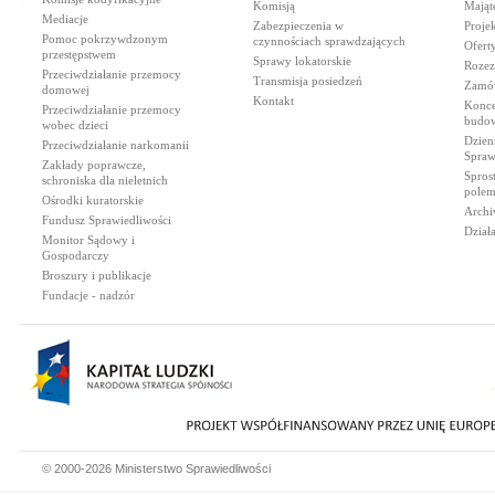
Komisją
Mająt
Mediacje
Zabezpieczenia w
Proje
Pomoc pokrzywdzonym
czynnościach sprawdzających
Ofert
przestępstwem
Sprawy lokatorskie
Rozez
Przeciwdziałanie przemocy
Transmisja posiedzeń
Zamów
domowej
Kontakt
Konce
Przeciwdziałanie przemocy
budow
wobec dzieci
Dzien
Przeciwdziałanie narkomanii
Spraw
Zakłady poprawcze,
Spros
schroniska dla nieletnich
polem
Ośrodki kuratorskie
Archi
Fundusz Sprawiedliwości
Dział
Monitor Sądowy i
Gospodarczy
Broszury i publikacje
Fundacje - nadzór
© 2000-2026 Ministerstwo Sprawiedliwości