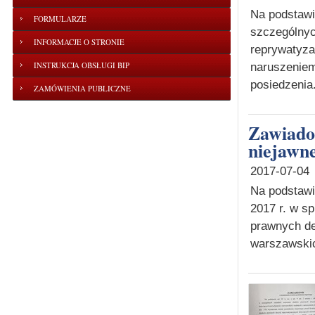
Na podstawie
FORMULARZE
szczególnyc
INFORMACJE O STRONIE
reprywatyz
INSTRUKCJA OBSŁUGI BIP
naruszeniem
posiedzenia.
ZAMÓWIENIA PUBLICZNE
Zawiadomienie o wyznaczeniu terminu posiedzenia
niejawne
2017-07-04
Na podstawi
2017 r. w s
prawnych de
warszawskic