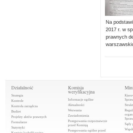
Na podstawi
2017 r. w s
prawnych de
warszawskic
Działalność
Komisja
Mini
weryfikacyjna
Strategia
Kiero
Informacje ogólne
Spraw
Kontrole
Aktualności
Struk
Kontrola zarządcza
Wezwania
Regul
Budżet
organi
Zawiadomienia
Projekty aktów prawnych
Spraw
Postępowania rozpoznawcze
Formularze
Sądy 
przed Komisją
Statystyki
Współ
Postępowania ogólne przed
Komisje kodyfikacyjne