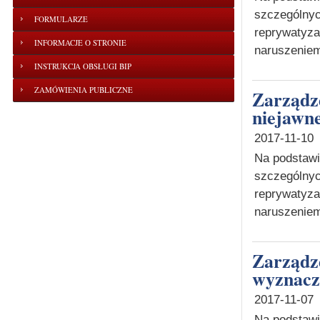
szczególnyc
FORMULARZE
reprywatyz
INFORMACJE O STRONIE
naruszeniem
INSTRUKCJA OBSŁUGI BIP
ZAMÓWIENIA PUBLICZNE
Zarządzenie o wyznaczeniu terminu posiedzenia
niejawne
2017-11-10
Na podstawie
szczególnyc
reprywatyz
naruszeniem
Zarządzenie o odwołaniu posiedzenia niejawnego
wyznaczo
2017-11-07
Na podstawie