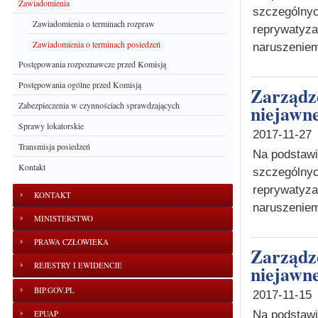
Zawiadomienia
szczególnyc
Zawiadomienia o terminach rozpraw
reprywatyz
Zawiadomienia o terminach posiedzeń
naruszeniem
Postępowania rozpoznawcze przed Komisją
Postępowania ogólne przed Komisją
Zarządzenie o wyznaczeniu terminu posiedzenia
Zabezpieczenia w czynnościach sprawdzających
niejawne
Sprawy lokatorskie
2017-11-27
Transmisja posiedzeń
Na podstawie
Kontakt
szczególnyc
reprywatyz
KONTAKT
naruszeniem
MINISTERSTWO
PRAWA CZŁOWIEKA
Zarządzenie o wyznaczeniu terminu posiedzenia
REJESTRY I EWIDENCJE
niejawne
BIP.GOV.PL
2017-11-15
Na podstawie
EPUAP