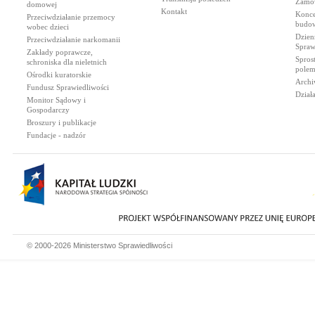
Zamów
domowej
Kontakt
Konce
Przeciwdziałanie przemocy
budow
wobec dzieci
Dzien
Przeciwdziałanie narkomanii
Spraw
Zakłady poprawcze,
Spros
schroniska dla nieletnich
polem
Ośrodki kuratorskie
Archi
Fundusz Sprawiedliwości
Dział
Monitor Sądowy i
Gospodarczy
Broszury i publikacje
Fundacje - nadzór
© 2000-2026 Ministerstwo Sprawiedliwości