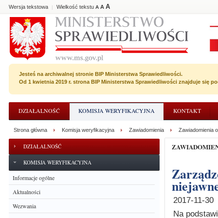
A
Wersja tekstowa
Wielkość tekstu
A
|
A
Jesteś na archiwalnej stronie BIP Ministerstwa Sprawiedliwości.
Od 1 kwietnia 2019 r. strona BIP Ministerstwa Sprawiedliwości znajduje się 
DZIAŁALNOŚĆ
KOMISJA WERYFIKACYJNA
KONTAKT
Strona główna
Komisja weryfikacyjna
Zawiadomienia
Zawiadomienia o
ZAWIADOMIE
DZIAŁALNOŚĆ
KOMISJA WERYFIKACYJNA
Zarządzenie o wyznaczeniu terminu posiedzenia
Informacje ogólne
niejawne
Aktualności
2017-11-30
Wezwania
Na podstawie