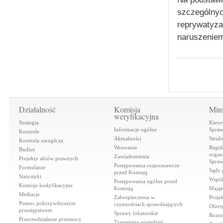
szczególnyc
reprywatyza
naruszeniem
Działalność
Komisja
Mini
weryfikacyjna
Strategia
Kiero
Informacje ogólne
Spraw
Kontrole
Aktualności
Struk
Kontrola zarządcza
Wezwania
Regul
Budżet
organi
Zawiadomienia
Projekty aktów prawnych
Spraw
Postępowania rozpoznawcze
Formularze
Sądy 
przed Komisją
Statystyki
Współ
Postępowania ogólne przed
Komisje kodyfikacyjne
Komisją
Mająt
Mediacje
Zabezpieczenia w
Proje
Pomoc pokrzywdzonym
czynnościach sprawdzających
Ofert
przestępstwem
Sprawy lokatorskie
Rozez
Przeciwdziałanie przemocy
Transmisja posiedzeń