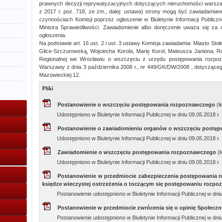
prawnych decyzji reprywatyzacyjnych dotyczących nieruchomości warsz
z 2017 r. poz. 718, ze zm., dalej: ustawa) strony mogą być zawiadamian
czynnościach Komisji poprzez ogłoszenie w Biuletynie Informacji Publicz
Ministra Sprawiedliwości. Zawiadomienie albo doręczenie uważa się za
ogłoszenia.
Na podstawie art. 16 ust. 2 i ust. 3 ustawy Komisja zawiadamia: Miasto S
Glice-Szczurowską, Wojciecha Korola, Marię Korol, Mateusza Janiona, 
Regionalnej we Wrocławiu o wszczęciu z urzędu postępowania rozpoz
Warszawy z dnia 3 października 2008 r., nr 449/GK/DW/2008 , dotycząceg
Mazowieckiej 12.
Pliki
Postanowienie o wszczęciu postępowania rozpoznawczego
(l
Udostępniono w Biuletynie Informacji Publicznej w dniu 09.05.2018 r.
Postanowienie o zawiadomieniu organów o wszczęciu postę
Udostępniono w Biuletynie Informacji Publicznej w dniu 09.05.2018 r.
Zawiadomienie o wszczęciu postępowania rozpoznawczego
(
Udostępniono w Biuletynie Informacji Publicznej w dniu 09.05.2018 r.
Postanowienie w przedmiocie zabezpieczenia postępowania 
księdze wieczystej ostrzeżenia o toczącym się postępowaniu roz
Postanowienie udostępniono w Biuletynie Informacji Publicznej w dni
Postanowienie w przedmiocie zwrócenia się o opinię Społecz
Postanowienie udostępniono w Biuletynie Informacji Publicznej w dniu