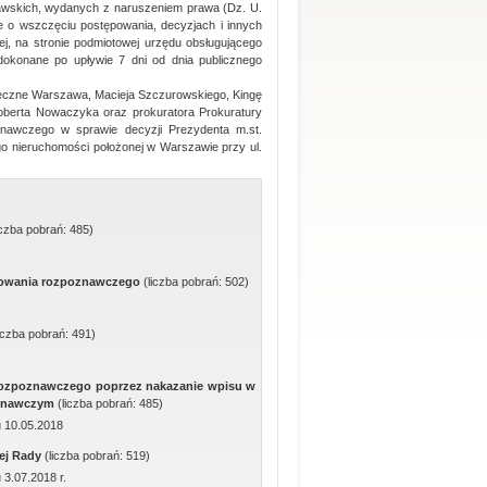
awskich, wydanych z naruszeniem prawa (Dz. U.
e o wszczęciu postępowania, decyzjach i innych
nej, na stronie podmiotowej urzędu obsługującego
 dokonane po upływie 7 dni od dnia publicznego
tołeczne Warszawa, Macieja Szczurowskiego, Kingę
Roberta Nowaczyka oraz prokuratora Prokuratury
nawczego w sprawie decyzji Prezydenta m.st.
o nieruchomości położonej w Warszawie przy ul.
iczba pobrań: 485)
powania rozpoznawczego
(liczba pobrań: 502)
liczba pobrań: 491)
rozpoznawczego poprzez nakazanie wpisu w
poznawczym
(liczba pobrań: 485)
u 10.05.2018
nej Rady
(liczba pobrań: 519)
 3.07.2018 r.