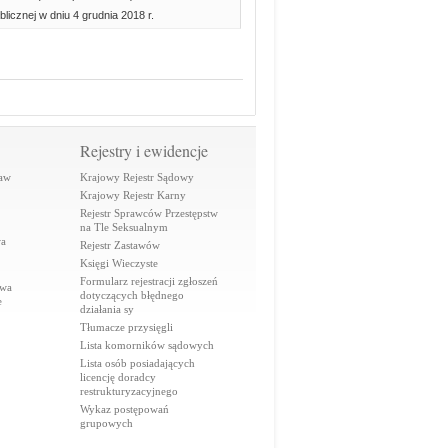
licznej w dniu 4 grudnia 2018 r.
Rejestry i ewidencje
raw
Krajowy Rejestr Sądowy
Krajowy Rejestr Karny
Rejestr Sprawców Przestępstw
na Tle Seksualnym
wa
Rejestr Zastawów
Księgi Wieczyste
Formularz rejestracji zgłoszeń
awa
dotyczących błędnego
e
działania sy
Tłumacze przysięgli
Lista komorników sądowych
Lista osób posiadających
licencję doradcy
restrukturyzacyjnego
Wykaz postępowań
grupowych