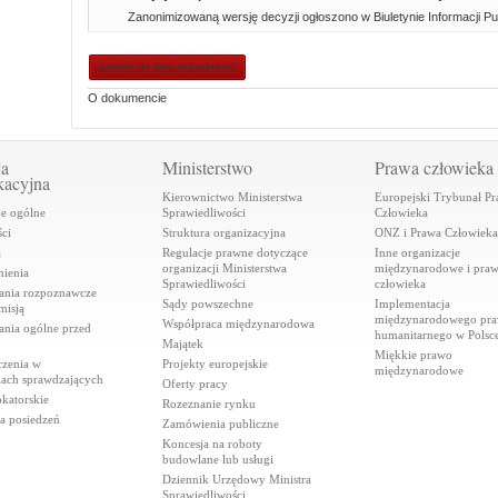
Zanonimizowaną wersję decyzji ogłoszono w Biuletynie Informacji Pub
powrót do listy aktualności
O dokumencie
ja
Ministerstwo
Prawa człowieka
kacyjna
Kierownictwo Ministerstwa
Europejski Trybunał P
je ogólne
Sprawiedliwości
Człowieka
ci
Struktura organizacyjna
ONZ i Prawa Człowieka
a
Regulacje prawne dotyczące
Inne organizacje
organizacji Ministerstwa
międzynarodowe i pra
ienia
Sprawiedliwości
człowieka
ania rozpoznawcze
Sądy powszechne
Implementacja
misją
międzynarodowego pr
Współpraca międzynarodowa
ania ogólne przed
humanitarnego w Polsc
Majątek
Miękkie prawo
czenia w
Projekty europejskie
międzynarodowe
iach sprawdzających
Oferty pracy
katorskie
Rozeznanie rynku
a posiedzeń
Zamówienia publiczne
Koncesja na roboty
budowlane lub usługi
Dziennik Urzędowy Ministra
Sprawiedliwości