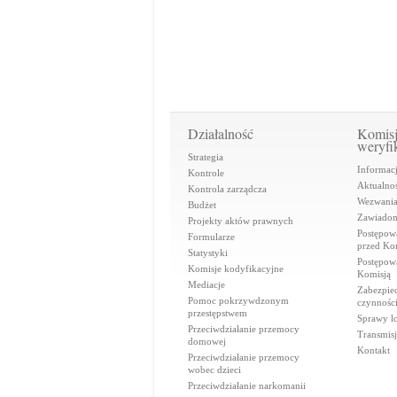
Działalność
Komis
weryfi
Strategia
Informac
Kontrole
Aktualnoś
Kontrola zarządcza
Wezwani
Budżet
Zawiadom
Projekty aktów prawnych
Postępow
Formularze
przed Ko
Statystyki
Postępow
Komisje kodyfikacyjne
Komisją
Mediacje
Zabezpie
Pomoc pokrzywdzonym
czynnośc
przestępstwem
Sprawy lo
Przeciwdziałanie przemocy
Transmisj
domowej
Kontakt
Przeciwdziałanie przemocy
wobec dzieci
Przeciwdziałanie narkomanii