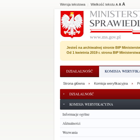
A
Wersja tekstowa
Wielkość tekstu
A
|
A
Jesteś na archiwalnej stronie BIP Ministerst
Od 1 kwietnia 2019 r. strona BIP Ministerst
DZIAŁALNOŚĆ
KOMISJA WERYFIK
Strona główna
Komisja weryfikacyjna
P
DZIAŁALNOŚĆ
KOMISJA WERYFIKACYJNA
Informacje ogólne
Aktualności
Wezwania