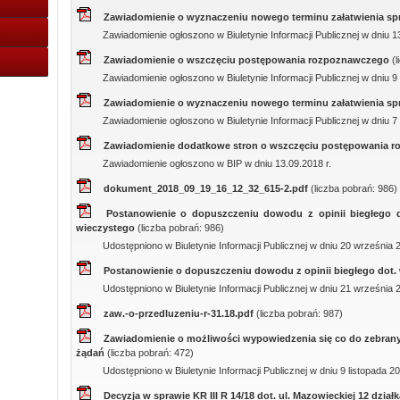
Zawiadomienie o wyznaczeniu nowego terminu załatwienia s
Zawiadomienie ogłoszono w Biuletynie Informacji Publicznej w dniu 13
Zawiadomienie o wszczęciu postępowania rozpoznawczego
(
Zawiadomienie ogłoszono w Biuletynie Informacji Publicznej w dniu 9 l
Zawiadomienie o wyznaczeniu nowego terminu załatwienia s
Zawiadomienie ogłoszono w Biuletynie Informacji Publicznej w dniu 7
Zawiadomienie dodatkowe stron o wszczęciu postępowania 
Zawiadomienie ogłoszono w BIP w dniu 13.09.2018 r.
dokument_2018_09_19_16_12_32_615-2.pdf
(liczba pobrań: 986)
Postanowienie o dopuszczeniu dowodu z opinii biegłego 
wieczystego
(liczba pobrań: 986)
Udostępniono w Biuletynie Informacji Publicznej w dniu 20 września 2
Postanowienie o dopuszczeniu dowodu z opinii biegłego dot
Udostępniono w Biuletynie Informacji Publicznej w dniu 21 września 2
zaw.-o-przedluzeniu-r-31.18.pdf
(liczba pobrań: 987)
Zawiadomienie o możliwości wypowiedzenia się co do zebran
żądań
(liczba pobrań: 472)
Udostępniono w Biuletynie Informacji Publicznej w dniu 9 listopada 20
Decyzja w sprawie KR III R 14/18 dot. ul. Mazowieckiej 12 dział