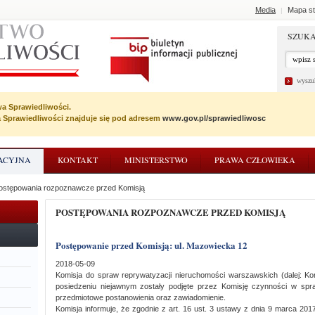
Media
Mapa st
|
SZUKA
wyszu
wa Sprawiedliwości.
wa Sprawiedliwości znajduje się pod adresem
www.gov.pl/sprawiedliwosc
ACYJNA
KONTAKT
MINISTERSTWO
PRAWA CZŁOWIEKA
ostępowania rozpoznawcze przed Komisją
POSTĘPOWANIA ROZPOZNAWCZE PRZED KOMISJĄ
Postępowanie przed Komisją: ul. Mazowiecka 12
2018-05-09
Komisja do spraw reprywatyzacji nieruchomości warszawskich (dalej: Ko
posiedzeniu niejawnym zostały podjęte przez Komisję czynności w spr
przedmiotowe postanowienia oraz zawiadomienie.
Komisja informuje, że zgodnie z art. 16 ust. 3 ustawy z dnia 9 marca 2