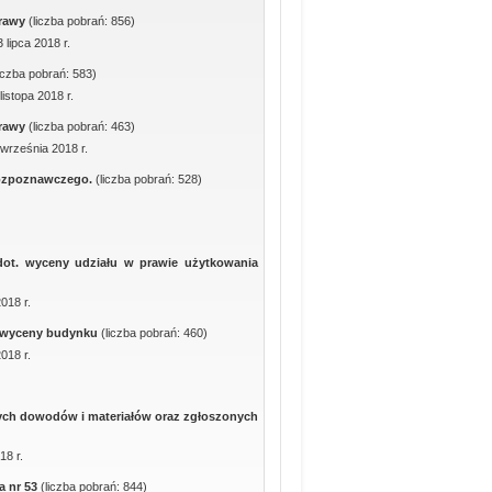
prawy
(liczba pobrań: 856)
 lipca 2018 r.
liczba pobrań: 583)
istopa 2018 r.
prawy
(liczba pobrań: 463)
 września 2018 r.
rozpoznawczego.
(liczba pobrań: 528)
dot. wyceny udziału w prawie użytkowania
018 r.
. wyceny budynku
(liczba pobrań: 460)
018 r.
ych dowodów i materiałów oraz zgłoszonych
18 r.
ka nr 53
(liczba pobrań: 844)