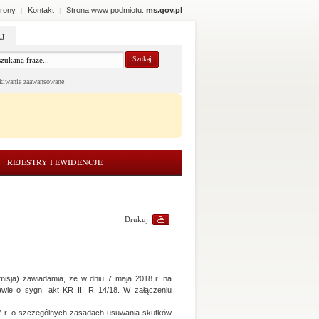
rony
Kontakt
Strona www podmiotu:
ms.gov.pl
|
|
J
kiwanie zaawansowane
REJESTRY I EWIDENCJE
Drukuj
misja) zawiadamia, że w dniu 7 maja 2018 r. na
awie o sygn. akt KR III R 14/18. W załączeniu
017 r. o szczególnych zasadach usuwania skutków