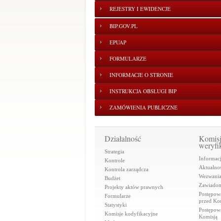
REJESTRY I EWIDENCJE
BIP.GOV.PL
EPUAP
FORMULARZE
INFORMACJE O STRONIE
INSTRUKCJA OBSŁUGI BIP
ZAMÓWIENIA PUBLICZNE
Działalność
Komis
weryfi
Strategia
Informac
Kontrole
Aktualnoś
Kontrola zarządcza
Wezwani
Budżet
Zawiadom
Projekty aktów prawnych
Postępow
Formularze
przed Ko
Statystyki
Postępow
Komisje kodyfikacyjne
Komisją