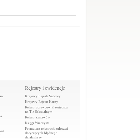
Rejestry i ewidencje
raw
Krajowy Rejestr Sądowy
Krajowy Rejestr Karny
Rejestr Sprawców Przestępstw
na Tle Seksualnym
wa
Rejestr Zastawów
Księgi Wieczyste
Formularz rejestracji zgłoszeń
awa
dotyczących błędnego
e
działania sy