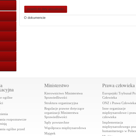
powrót do listy aktualności
O dokumencie
ja
Ministerstwo
Prawa człowieka
kacyjna
Kierownictwo Ministerstwa
Europejski Trybunał P
je ogólne
Sprawiedliwości
Człowieka
ci
Struktura organizacyjna
ONZ i Prawa Człowieka
a
Regulacje prawne dotyczące
Inne organizacje
organizacji Ministerstwa
międzynarodowe i pra
ienia
Sprawiedliwości
człowieka
ania rozpoznawcze
Sądy powszechne
Implementacja
misją
międzynarodowego pr
Współpraca międzynarodowa
ania ogólne przed
humanitarnego w Polsc
Majątek