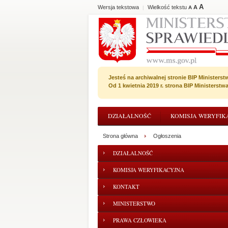
A
Wersja tekstowa
Wielkość tekstu
A
|
A
Jesteś na archiwalnej stronie BIP Ministerst
Od 1 kwietnia 2019 r. strona BIP Ministerst
DZIAŁALNOŚĆ
KOMISJA WERYFIK
Strona główna
Ogłoszenia
DZIAŁALNOŚĆ
KOMISJA WERYFIKACYJNA
KONTAKT
MINISTERSTWO
PRAWA CZŁOWIEKA