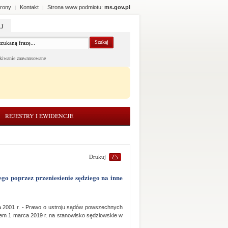
rony
Kontakt
Strona www podmiotu:
ms.gov.pl
|
|
J
kiwanie zaawansowane
REJESTRY I EWIDENCJE
Drukuj
pca 2001 r. - Prawo o ustroju sądów powszechnych
niem 1 marca 2019 r. na stanowisko sędziowskie w