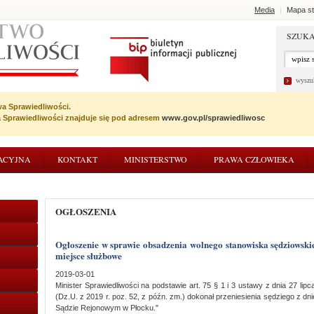
Media
Mapa st
|
SZUKA
wyszu
wa Sprawiedliwości.
wa Sprawiedliwości znajduje się pod adresem
www.gov.pl/sprawiedliwosc
ACYJNA
KONTAKT
MINISTERSTWO
PRAWA CZŁOWIEKA
OGŁOSZENIA
Ogłoszenie w sprawie obsadzenia wolnego stanowiska sędziowskiego poprzez przeniesienie sędziego na inne
miejsce służbowe
2019-03-01
Minister Sprawiedliwości na podstawie art. 75 § 1 i 3 ustawy z dnia 27 li
(Dz.U. z 2019 r. poz. 52, z późn. zm.) dokonał przeniesienia sędziego z d
Sądzie Rejonowym w Płocku."