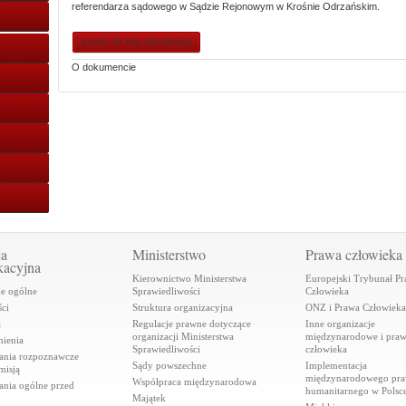
referendarza sądowego w Sądzie Rejonowym w Krośnie Odrzańskim.
powrót do listy aktualności
O dokumencie
ja
Ministerstwo
Prawa człowieka
kacyjna
Kierownictwo Ministerstwa
Europejski Trybunał P
je ogólne
Sprawiedliwości
Człowieka
ci
Struktura organizacyjna
ONZ i Prawa Człowieka
a
Regulacje prawne dotyczące
Inne organizacje
organizacji Ministerstwa
międzynarodowe i pra
ienia
Sprawiedliwości
człowieka
ania rozpoznawcze
Sądy powszechne
Implementacja
misją
międzynarodowego pr
Współpraca międzynarodowa
ania ogólne przed
humanitarnego w Polsc
Majątek