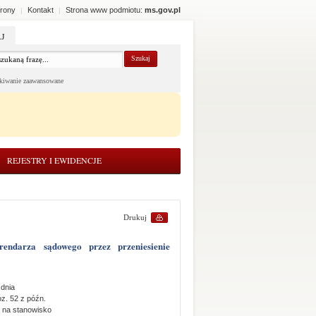
rony
Kontakt
Strona www podmiotu:
ms.gov.pl
|
|
J
kiwanie zaawansowane
REJESTRY I EWIDENCJE
Drukuj
 dnia
oz. 52 z późn.
. na stanowisko