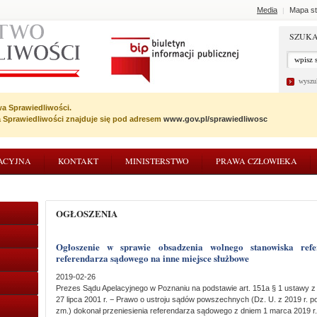
Media
Mapa st
|
SZUKA
wyszu
wa Sprawiedliwości.
wa Sprawiedliwości znajduje się pod adresem
www.gov.pl/sprawiedliwosc
ACYJNA
KONTAKT
MINISTERSTWO
PRAWA CZŁOWIEKA
OGŁOSZENIA
Ogłoszenie w sprawie obsadzenia wolnego stanowiska referendarza sądowego przez przeniesienie
referendarza sądowego na inne miejsce służbowe
2019-02-26
Prezes Sądu Apelacyjnego w Poznaniu na podstawie art. 151a § 1 ustawy z
27 lipca 2001 r. − Prawo o ustroju sądów powszechnych (Dz. U. z 2019 r. p
zm.) dokonał przeniesienia referendarza sądowego z dniem 1 marca 2019 r