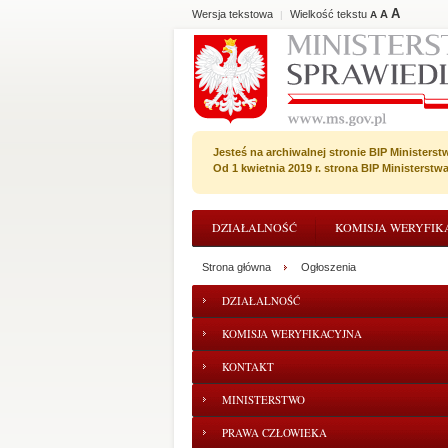
A
Wersja tekstowa
Wielkość tekstu
A
|
A
Jesteś na archiwalnej stronie BIP Ministerst
Od 1 kwietnia 2019 r. strona BIP Ministerst
DZIAŁALNOŚĆ
KOMISJA WERYFIK
Strona główna
Ogłoszenia
DZIAŁALNOŚĆ
KOMISJA WERYFIKACYJNA
KONTAKT
MINISTERSTWO
PRAWA CZŁOWIEKA