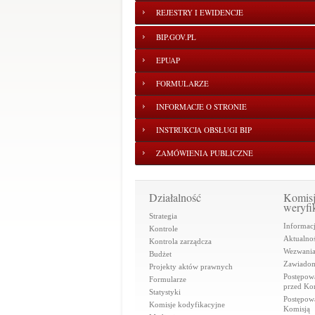
REJESTRY I EWIDENCJE
BIP.GOV.PL
EPUAP
FORMULARZE
INFORMACJE O STRONIE
INSTRUKCJA OBSŁUGI BIP
ZAMÓWIENIA PUBLICZNE
Działalność
Komis
weryfi
Strategia
Informac
Kontrole
Aktualnoś
Kontrola zarządcza
Wezwani
Budżet
Zawiadom
Projekty aktów prawnych
Postępow
Formularze
przed Ko
Statystyki
Postępow
Komisje kodyfikacyjne
Komisją