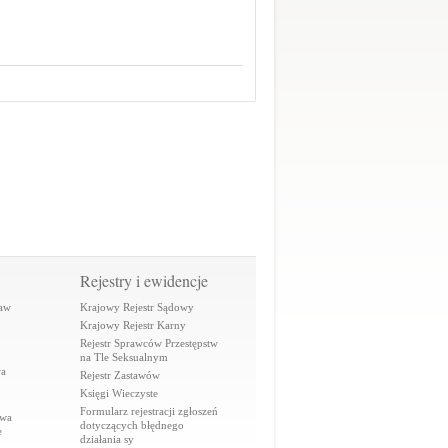
Rejestry i ewidencje
raw
Krajowy Rejestr Sądowy
Krajowy Rejestr Karny
Rejestr Sprawców Przestępstw
na Tle Seksualnym
wa
Rejestr Zastawów
Księgi Wieczyste
Formularz rejestracji zgłoszeń
awa
dotyczących błędnego
e
działania sy