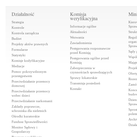
Działalność
Komisja
Mini
weryfikacyjna
Strategia
Kiero
Informacje ogólne
Spraw
Kontrole
Aktualności
Struk
Kontrola zarządcza
Wezwania
Regul
Budżet
organi
Zawiadomienia
Projekty aktów prawnych
Spraw
Postępowania rozpoznawcze
Formularze
Sądy 
przed Komisją
Statystyki
Współ
Postępowania ogólne przed
Komisje kodyfikacyjne
Komisją
Mająt
Mediacje
Zabezpieczenia w
Proje
Pomoc pokrzywdzonym
czynnościach sprawdzających
Ofert
przestępstwem
Sprawy lokatorskie
Rozez
Przeciwdziałanie przemocy
Transmisja posiedzeń
Zamów
domowej
Kontakt
Konce
Przeciwdziałanie przemocy
budow
wobec dzieci
Dzien
Przeciwdziałanie narkomanii
Spraw
Zakłady poprawcze,
Spros
schroniska dla nieletnich
polem
Ośrodki kuratorskie
Archi
Fundusz Sprawiedliwości
Dział
Monitor Sądowy i
Gospodarczy