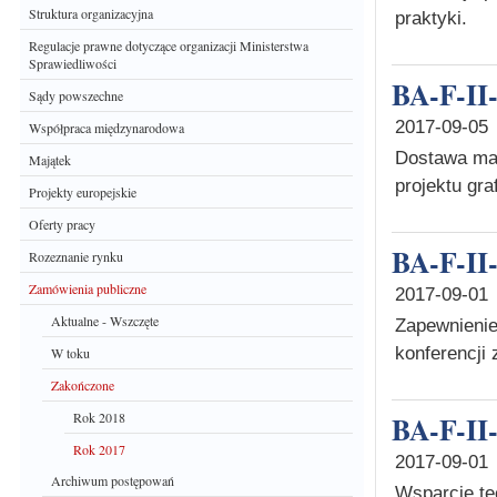
Struktura organizacyjna
praktyki.
Regulacje prawne dotyczące organizacji Ministerstwa
Sprawiedliwości
BA-F-II
Sądy powszechne
2017-09-05
Współpraca międzynarodowa
Dostawa mat
Majątek
projektu gr
Projekty europejskie
Oferty pracy
BA-F-II
Rozeznanie rynku
Zamówienia publiczne
2017-09-01
Aktualne - Wszczęte
Zapewnienie
konferencji
W toku
Zakończone
Rok 2018
BA-F-II
Rok 2017
2017-09-01
Archiwum postępowań
Wsparcie te