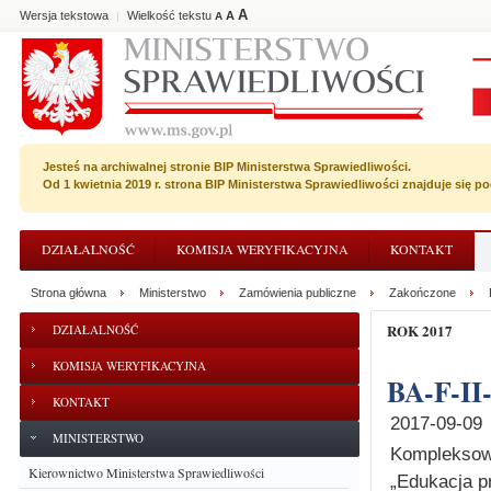
A
Wersja tekstowa
Wielkość tekstu
A
|
A
Jesteś na archiwalnej stronie BIP Ministerstwa Sprawiedliwości.
Od 1 kwietnia 2019 r. strona BIP Ministerstwa Sprawiedliwości znajduje się 
DZIAŁALNOŚĆ
KOMISJA WERYFIKACYJNA
KONTAKT
Strona główna
Ministerstwo
Zamówienia publiczne
Zakończone
ROK 2017
DZIAŁALNOŚĆ
KOMISJA WERYFIKACYJNA
BA-F-II
KONTAKT
2017-09-09
MINISTERSTWO
Kompleksowa
Kierownictwo Ministerstwa Sprawiedliwości
„Edukacja pr