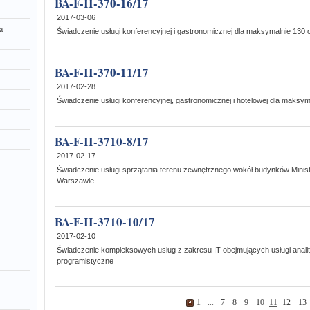
BA-F-II-370-16/17
2017-03-06
a
Świadczenie usługi konferencyjnej i gastronomicznej dla maksymalnie 130 
BA-F-II-370-11/17
2017-02-28
Świadczenie usługi konferencyjnej, gastronomicznej i hotelowej dla maksym
BA-F-II-3710-8/17
2017-02-17
Świadczenie usługi sprzątania terenu zewnętrznego wokół budynków Minis
Warszawie
BA-F-II-3710-10/17
2017-02-10
Świadczenie kompleksowych usług z zakresu IT obejmujących usługi anality
programistyczne
1
...
7
8
9
10
11
12
13