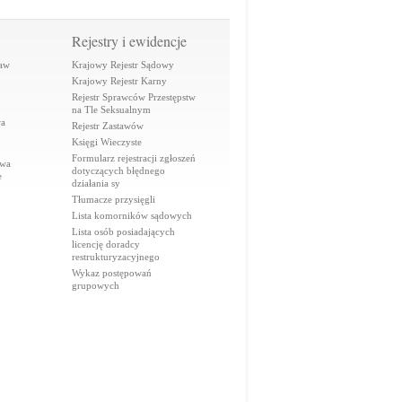
Rejestry i ewidencje
raw
Krajowy Rejestr Sądowy
Krajowy Rejestr Karny
Rejestr Sprawców Przestępstw
na Tle Seksualnym
wa
Rejestr Zastawów
Księgi Wieczyste
Formularz rejestracji zgłoszeń
awa
dotyczących błędnego
e
działania sy
Tłumacze przysięgli
Lista komorników sądowych
Lista osób posiadających
licencję doradcy
restrukturyzacyjnego
Wykaz postępowań
grupowych