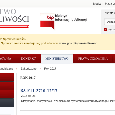
Media
Mapa st
|
SZUKA
wyszu
wa Sprawiedliwości.
wa Sprawiedliwości znajduje się pod adresem
www.gov.pl/sprawiedliwosc
ACYJNA
KONTAKT
MINISTERSTWO
PRAWA CZŁOWIEKA
 publiczne
Zakończone
Rok 2017
ROK 2017
BA-F-II-3710-12/17
2017-03-23
Utrzymanie, modyfikacje i szkolenia dla systemu teleinformatycznego Elek