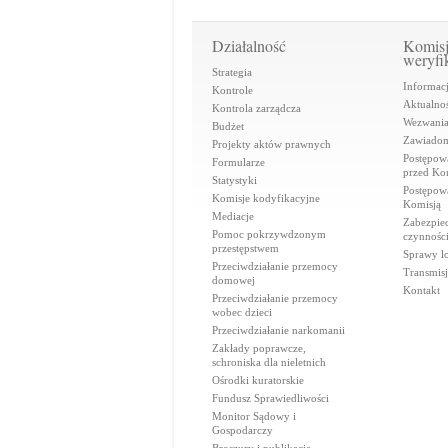
Działalność
Komis
weryfi
Strategia
Informac
Kontrole
Aktualnoś
Kontrola zarządcza
Wezwani
Budżet
Zawiadom
Projekty aktów prawnych
Postępow
Formularze
przed Ko
Statystyki
Postępow
Komisje kodyfikacyjne
Komisją
Mediacje
Zabezpie
Pomoc pokrzywdzonym
czynnośc
przestępstwem
Sprawy lo
Przeciwdziałanie przemocy
Transmisj
domowej
Kontakt
Przeciwdziałanie przemocy
wobec dzieci
Przeciwdziałanie narkomanii
Zakłady poprawcze,
schroniska dla nieletnich
Ośrodki kuratorskie
Fundusz Sprawiedliwości
Monitor Sądowy i
Gospodarczy