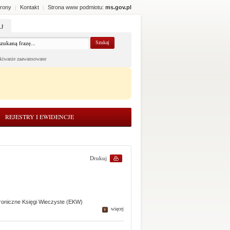
rony
Kontakt
Strona www podmiotu:
ms.gov.pl
|
|
J
kiwanie zaawansowane
REJESTRY I EWIDENCJE
Drukuj
troniczne Księgi Wieczyste (EKW)
więcej