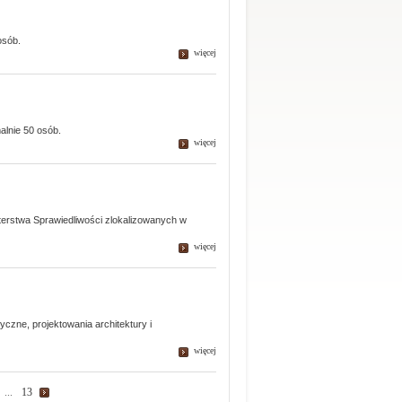
osób.
więcej
alnie 50 osób.
więcej
terstwa Sprawiedliwości zlokalizowanych w
więcej
czne, projektowania architektury i
więcej
...
13