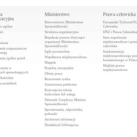
ja
Ministerstwo
Prawa człowieka
kacyjna
Kierownictwo Ministerstwa
Europejski Trybunał P
je ogólne
Sprawiedliwości
Człowieka
ci
Struktura organizacyjna
ONZ i Prawa Człowieka
a
Regulacje prawne dotyczące
Inne organizacje
organizacji Ministerstwa
międzynarodowe i pra
ienia
Sprawiedliwości
człowieka
ania rozpoznawcze
Sądy powszechne
Implementacja
misją
międzynarodowego pr
Współpraca międzynarodowa
ania ogólne przed
humanitarnego w Polsc
Majątek
Miękkie prawo
czenia w
Projekty europejskie
międzynarodowe
iach sprawdzających
Oferty pracy
katorskie
Rozeznanie rynku
a posiedzeń
Zamówienia publiczne
Koncesja na roboty
budowlane lub usługi
Dziennik Urzędowy Ministra
Sprawiedliwości
Sprostowania, odpowiedzi,
polemiki
Archiwum informacji
Działalność lobbingowa