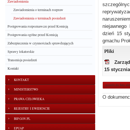
Zawiadomienia
szczegól
Zawiadomienia o terminach rozpraw
reprywatyz
Zawiadomienia o terminach posiedzeń
naruszeniem
niejawnego 
Postępowania rozpoznawcze przed Komisją
dzień 15 st
Postępowania ogólne przed Komisją
gmachu Prok
Zabezpieczenia w czynnościach sprawdzających
Pliki
Sprawy lokatorskie
Transmisja posiedzeń
Zarząd
Kontakt
15 stycznia
KONTAKT
powrót do listy ak
MINISTERSTWO
O dokumenc
PRAWA CZŁOWIEKA
REJESTRY I EWIDENCJE
BIP.GOV.PL
EPUAP