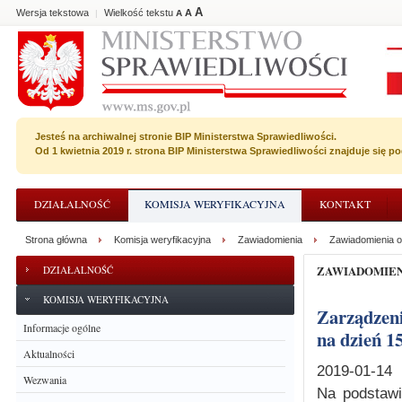
A
Wersja tekstowa
Wielkość tekstu
A
|
A
Jesteś na archiwalnej stronie BIP Ministerstwa Sprawiedliwości.
Od 1 kwietnia 2019 r. strona BIP Ministerstwa Sprawiedliwości znajduje się 
DZIAŁALNOŚĆ
KOMISJA WERYFIKACYJNA
KONTAKT
Strona główna
Komisja weryfikacyjna
Zawiadomienia
Zawiadomienia o
ZAWIADOMIE
DZIAŁALNOŚĆ
KOMISJA WERYFIKACYJNA
Zarządzenie o wyznaczeniu terminu posiedzenia niejawnego Komisji
Informacje ogólne
na dzień 15
Aktualności
2019-01-14
Wezwania
Na podstawi