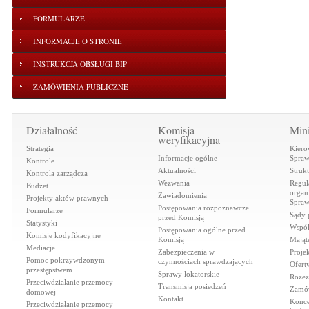
FORMULARZE
INFORMACJE O STRONIE
INSTRUKCJA OBSŁUGI BIP
ZAMÓWIENIA PUBLICZNE
Działalność
Komisja
Mini
weryfikacyjna
Strategia
Kiero
Informacje ogólne
Spraw
Kontrole
Aktualności
Struk
Kontrola zarządcza
Wezwania
Regul
Budżet
organi
Zawiadomienia
Projekty aktów prawnych
Spraw
Postępowania rozpoznawcze
Formularze
Sądy 
przed Komisją
Statystyki
Współ
Postępowania ogólne przed
Komisje kodyfikacyjne
Komisją
Mająt
Mediacje
Zabezpieczenia w
Proje
Pomoc pokrzywdzonym
czynnościach sprawdzających
Ofert
przestępstwem
Sprawy lokatorskie
Rozez
Przeciwdziałanie przemocy
Transmisja posiedzeń
Zamów
domowej
Kontakt
Konce
Przeciwdziałanie przemocy