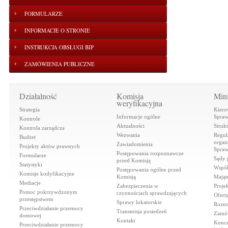
FORMULARZE
INFORMACJE O STRONIE
INSTRUKCJA OBSŁUGI BIP
ZAMÓWIENIA PUBLICZNE
Działalność
Komisja
Mini
weryfikacyjna
Strategia
Kiero
Informacje ogólne
Spraw
Kontrole
Aktualności
Struk
Kontrola zarządcza
Wezwania
Regul
Budżet
organi
Zawiadomienia
Projekty aktów prawnych
Spraw
Postępowania rozpoznawcze
Formularze
Sądy 
przed Komisją
Statystyki
Współ
Postępowania ogólne przed
Komisje kodyfikacyjne
Komisją
Mająt
Mediacje
Zabezpieczenia w
Proje
Pomoc pokrzywdzonym
czynnościach sprawdzających
Ofert
przestępstwem
Sprawy lokatorskie
Rozez
Przeciwdziałanie przemocy
Transmisja posiedzeń
Zamów
domowej
Kontakt
Konce
Przeciwdziałanie przemocy