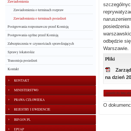
Zawiadomienia
szczegól
Zawiadomienia o terminach rozpraw
reprywatyz
Zawiadomienia o terminach posiedzeń
naruszenie
posiedzeni
Postępowania rozpoznawcze przed Komisją
warszawskic
Postępowania ogólne przed Komisją
odbędzie si
Zabezpieczenia w czynnościach sprawdzających
Warszawie.
Sprawy lokatorskie
Pliki
Transmisja posiedzeń
Kontakt
Zarząd
na dzień 20
KONTAKT
MINISTERSTWO
powrót do listy ak
PRAWA CZŁOWIEKA
O dokumenc
REJESTRY I EWIDENCJE
BIP.GOV.PL
EPUAP