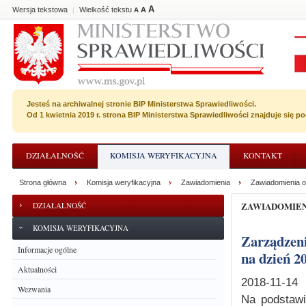
A
Wersja tekstowa
Wielkość tekstu
A
|
A
Jesteś na archiwalnej stronie BIP Ministerstwa Sprawiedliwości.
Od 1 kwietnia 2019 r. strona BIP Ministerstwa Sprawiedliwości znajduje się 
DZIAŁALNOŚĆ
KOMISJA WERYFIKACYJNA
KONTAKT
Strona główna
Komisja weryfikacyjna
Zawiadomienia
Zawiadomienia o
ZAWIADOMIE
DZIAŁALNOŚĆ
KOMISJA WERYFIKACYJNA
Zarządzenie o wyznaczeniu terminu posiedzenia niejawnego Komisji
Informacje ogólne
na dzień 20
Aktualności
2018-11-14
Wezwania
Na podstawi