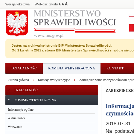
A
Wersja tekstowa
Wielkość tekstu
A
|
A
Jesteś na archiwalnej stronie BIP Ministerstwa Sprawiedliwości.
Od 1 kwietnia 2019 r. strona BIP Ministerstwa Sprawiedliwości znajduje się 
DZIAŁALNOŚĆ
KOMISJA WERYFIKACYJNA
KONTAKT
Strona główna
Komisja weryfikacyjna
Zabezpieczenia w czynnościach spr
ZABEZPIECZ
DZIAŁALNOŚĆ
KOMISJA WERYFIKACYJNA
Informacja dotycząca wydania postanowienia o zabezpieczeniu w
Informacje ogólne
czynnościa
Aktualności
2018-07-31
Wezwania
Na podstawi