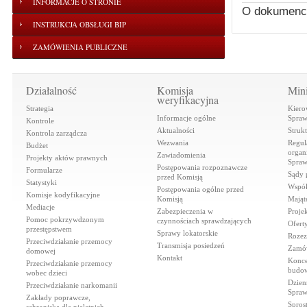
INFORMACJE O STRONIE
O dokumenc
INSTRUKCJA OBSŁUGI BIP
ZAMÓWIENIA PUBLICZNE
Działalność
Komisja
Mini
weryfikacyjna
Strategia
Kiero
Informacje ogólne
Spraw
Kontrole
Aktualności
Struk
Kontrola zarządcza
Wezwania
Regul
Budżet
organi
Zawiadomienia
Projekty aktów prawnych
Spraw
Postępowania rozpoznawcze
Formularze
Sądy 
przed Komisją
Statystyki
Współ
Postępowania ogólne przed
Komisje kodyfikacyjne
Komisją
Mająt
Mediacje
Zabezpieczenia w
Proje
Pomoc pokrzywdzonym
czynnościach sprawdzających
Ofert
przestępstwem
Sprawy lokatorskie
Rozez
Przeciwdziałanie przemocy
Transmisja posiedzeń
Zamów
domowej
Kontakt
Konce
Przeciwdziałanie przemocy
budow
wobec dzieci
Dzien
Przeciwdziałanie narkomanii
Spraw
Zakłady poprawcze,
Spros