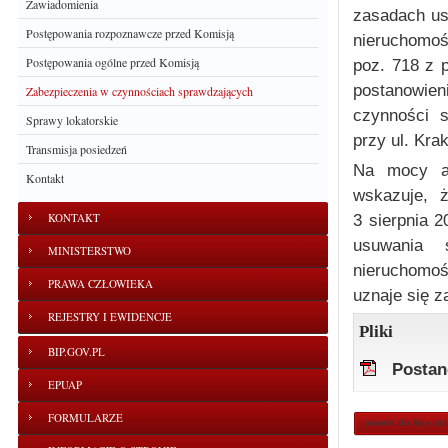
Zawiadomienia
zasadach us
Postępowania rozpoznawcze przed Komisją
nieruchomoś
Postępowania ogólne przed Komisją
poz. 718 z 
postanowien
Zabezpieczenia w czynnościach sprawdzających
czynności 
Sprawy lokatorskie
przy ul. Kra
Transmisja posiedzeń
Na mocy ar
Kontakt
wskazuje, 
KONTAKT
3 sierpnia 2
usuwania 
MINISTERSTWO
nieruchomo
PRAWA CZŁOWIEKA
uznaje się z
REJESTRY I EWIDENCJE
Pliki
BIP.GOV.PL
Postan
EPUAP
FORMULARZE
powrót do listy ak