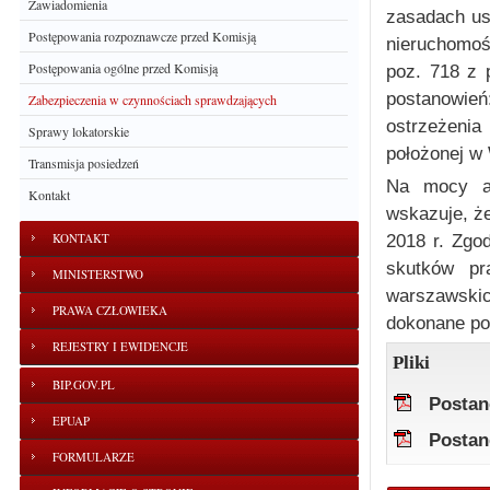
Zawiadomienia
zasadach us
Postępowania rozpoznawcze przed Komisją
nieruchomoś
Postępowania ogólne przed Komisją
poz. 718 z 
postanowie
Zabezpieczenia w czynnościach sprawdzających
ostrzeżeni
Sprawy lokatorskie
położonej w 
Transmisja posiedzeń
Na mocy ar
Kontakt
wskazuje, że
KONTAKT
2018 r. Zgo
skutków pr
MINISTERSTWO
warszawski
PRAWA CZŁOWIEKA
dokonane po 
REJESTRY I EWIDENCJE
Pliki
BIP.GOV.PL
Postan
EPUAP
Postan
FORMULARZE