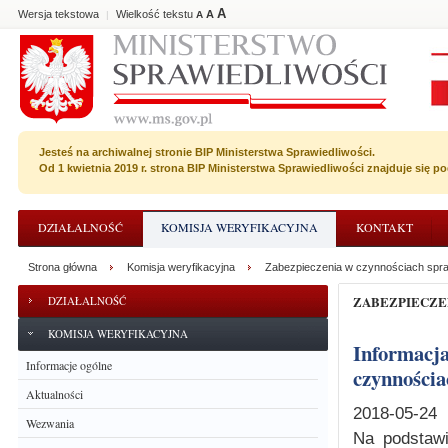
A
Wersja tekstowa
Wielkość tekstu
A
|
A
Jesteś na archiwalnej stronie BIP Ministerstwa Sprawiedliwości.
Od 1 kwietnia 2019 r. strona BIP Ministerstwa Sprawiedliwości znajduje się 
DZIAŁALNOŚĆ
KOMISJA WERYFIKACYJNA
KONTAKT
Strona główna
Komisja weryfikacyjna
Zabezpieczenia w czynnościach spr
ZABEZPIECZ
DZIAŁALNOŚĆ
KOMISJA WERYFIKACYJNA
Informacja dotycząca wydania postanowienia o zabezpieczeniu w
Informacje ogólne
czynnościa
Aktualności
2018-05-24
Wezwania
Na podstawi