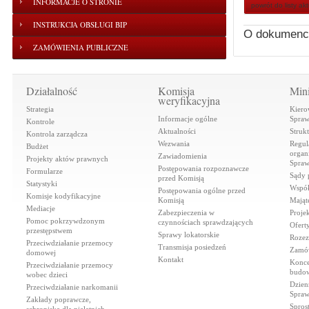
INFORMACJE O STRONIE
powrót do listy ak
INSTRUKCJA OBSŁUGI BIP
O dokumenc
ZAMÓWIENIA PUBLICZNE
Działalność
Komisja
Mini
weryfikacyjna
Strategia
Kiero
Informacje ogólne
Spraw
Kontrole
Aktualności
Struk
Kontrola zarządcza
Wezwania
Regul
Budżet
organi
Zawiadomienia
Projekty aktów prawnych
Spraw
Postępowania rozpoznawcze
Formularze
Sądy 
przed Komisją
Statystyki
Współ
Postępowania ogólne przed
Komisje kodyfikacyjne
Komisją
Mająt
Mediacje
Zabezpieczenia w
Proje
Pomoc pokrzywdzonym
czynnościach sprawdzających
Ofert
przestępstwem
Sprawy lokatorskie
Rozez
Przeciwdziałanie przemocy
Transmisja posiedzeń
Zamów
domowej
Kontakt
Konce
Przeciwdziałanie przemocy
budow
wobec dzieci
Dzien
Przeciwdziałanie narkomanii
Spraw
Zakłady poprawcze,
Spros