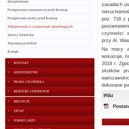
Zawiadomienia
zasadach us
Postępowania rozpoznawcze przed Komisją
nieruchomoś
Postępowania ogólne przed Komisją
poz. 718 z 
postanowien
Zabezpieczenia w czynnościach sprawdzających
czynności 
Sprawy lokatorskie
przy Al. Wa
Transmisja posiedzeń
Na mocy ar
Kontakt
wskazuje, że
KONTAKT
2018 r. Zgo
skutków pr
MINISTERSTWO
warszawski
PRAWA CZŁOWIEKA
dokonane po 
REJESTRY I EWIDENCJE
Pliki
BIP.GOV.PL
Postan
EPUAP
FORMULARZE
powrót do listy ak