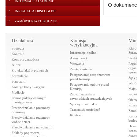
INFORMACJE O STRONIE
O dokumenc
INSTRUKCJA OBSŁUGI BIP
ZAMÓWIENIA PUBLICZNE
Działalność
Komisja
Mini
weryfikacyjna
Strategia
Kiero
Informacje ogólne
Spraw
Kontrole
Aktualności
Struk
Kontrola zarządcza
Wezwania
Regul
Budżet
organi
Zawiadomienia
Projekty aktów prawnych
Spraw
Postępowania rozpoznawcze
Formularze
Sądy 
przed Komisją
Statystyki
Współ
Postępowania ogólne przed
Komisje kodyfikacyjne
Komisją
Mająt
Mediacje
Zabezpieczenia w
Proje
Pomoc pokrzywdzonym
czynnościach sprawdzających
Ofert
przestępstwem
Sprawy lokatorskie
Rozez
Przeciwdziałanie przemocy
Transmisja posiedzeń
Zamów
domowej
Kontakt
Konce
Przeciwdziałanie przemocy
budow
wobec dzieci
Dzien
Przeciwdziałanie narkomanii
Spraw
Zakłady poprawcze,
Spros