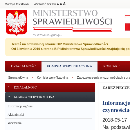
A
Wersja tekstowa
Wielkość tekstu
A
|
A
Jesteś na archiwalnej stronie BIP Ministerstwa Sprawiedliwości.
Od 1 kwietnia 2019 r. strona BIP Ministerstwa Sprawiedliwości znajduje się 
DZIAŁALNOŚĆ
KOMISJA WERYFIKACYJNA
KONTAKT
Strona główna
Komisja weryfikacyjna
Zabezpieczenia w czynnościach spr
ZABEZPIECZ
DZIAŁALNOŚĆ
KOMISJA WERYFIKACYJNA
Informacja dotycząca wydania postanowienia o zabezpieczeniu w
Informacje ogólne
czynnościa
Aktualności
2018-05-17
Wezwania
Na podstawi