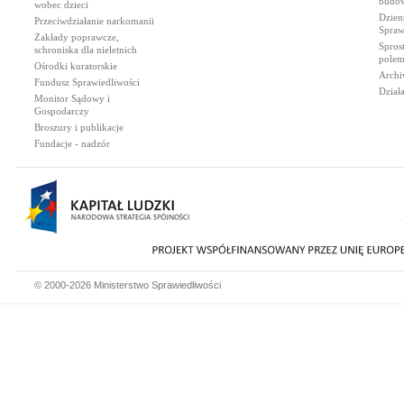
budow
wobec dzieci
Dzien
Przeciwdziałanie narkomanii
Spraw
Zakłady poprawcze,
Spros
schroniska dla nieletnich
polem
Ośrodki kuratorskie
Archi
Fundusz Sprawiedliwości
Dział
Monitor Sądowy i
Gospodarczy
Broszury i publikacje
Fundacje - nadzór
© 2000-2026 Ministerstwo Sprawiedliwości