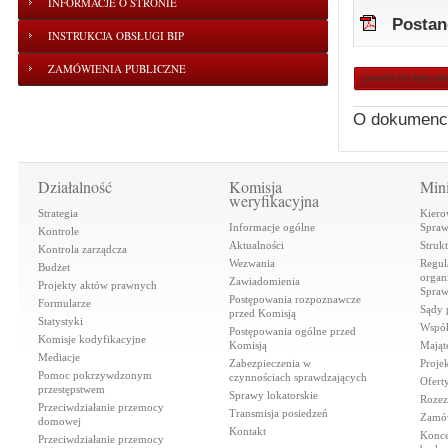
INFORMACJE O STRONIE
Postano
INSTRUKCJA OBSŁUGI BIP
ZAMÓWIENIA PUBLICZNE
powrót do listy ak
O dokumenc
Działalność
Komisja
Mini
weryfikacyjna
Strategia
Kiero
Informacje ogólne
Spraw
Kontrole
Aktualności
Struk
Kontrola zarządcza
Wezwania
Regul
Budżet
organi
Zawiadomienia
Projekty aktów prawnych
Spraw
Postępowania rozpoznawcze
Formularze
Sądy 
przed Komisją
Statystyki
Współ
Postępowania ogólne przed
Komisje kodyfikacyjne
Komisją
Mająt
Mediacje
Zabezpieczenia w
Proje
Pomoc pokrzywdzonym
czynnościach sprawdzających
Ofert
przestępstwem
Sprawy lokatorskie
Rozez
Przeciwdziałanie przemocy
Transmisja posiedzeń
Zamów
domowej
Kontakt
Konce
Przeciwdziałanie przemocy