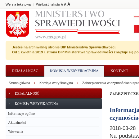
A
Wersja tekstowa
Wielkość tekstu
A
|
A
Jesteś na archiwalnej stronie BIP Ministerstwa Sprawiedliwości.
Od 1 kwietnia 2019 r. strona BIP Ministerstwa Sprawiedliwości znajduje się 
DZIAŁALNOŚĆ
KOMISJA WERYFIKACYJNA
KONTAKT
Strona główna
Komisja weryfikacyjna
Zabezpieczenia w czynnościach spr
ZABEZPIECZ
DZIAŁALNOŚĆ
KOMISJA WERYFIKACYJNA
Informacja dotycząca wydania postanowienia o zabezpieczeniu w
Informacje ogólne
czynnościa
Aktualności
2018-03-28
Wezwania
Na podstawi