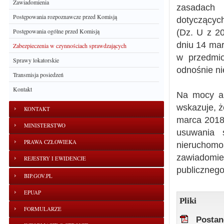
Zawiadomienia
zasadach 
Postępowania rozpoznawcze przed Komisją
dotyczącyc
Postępowania ogólne przed Komisją
(Dz. U z 2
dniu 14 mar
Zabezpieczenia w czynnościach sprawdzających
w przedmio
Sprawy lokatorskie
odnośnie ni
Transmisja posiedzeń
Kontakt
Na mocy ar
wskazuje, ż
KONTAKT
marca 2018 
MINISTERSTWO
usuwania 
PRAWA CZŁOWIEKA
nierucho
zawiadomi
REJESTRY I EWIDENCJE
publicznego
BIP.GOV.PL
EPUAP
Pliki
FORMULARZE
Postan