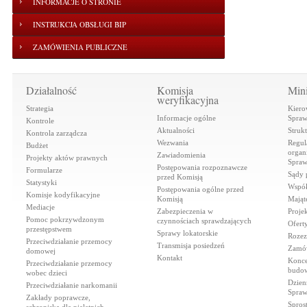
INFORMACJE O STRONIE
INSTRUKCJA OBSŁUGI BIP
ZAMÓWIENIA PUBLICZNE
Działalność
Komisja
Mini
weryfikacyjna
Strategia
Kiero
Informacje ogólne
Spraw
Kontrole
Aktualności
Struk
Kontrola zarządcza
Wezwania
Regul
Budżet
organi
Zawiadomienia
Projekty aktów prawnych
Spraw
Postępowania rozpoznawcze
Formularze
Sądy 
przed Komisją
Statystyki
Współ
Postępowania ogólne przed
Komisje kodyfikacyjne
Komisją
Mająt
Mediacje
Zabezpieczenia w
Proje
Pomoc pokrzywdzonym
czynnościach sprawdzających
Ofert
przestępstwem
Sprawy lokatorskie
Rozez
Przeciwdziałanie przemocy
Transmisja posiedzeń
Zamów
domowej
Kontakt
Konce
Przeciwdziałanie przemocy
budow
wobec dzieci
Dzien
Przeciwdziałanie narkomanii
Spraw
Zakłady poprawcze,
Spros