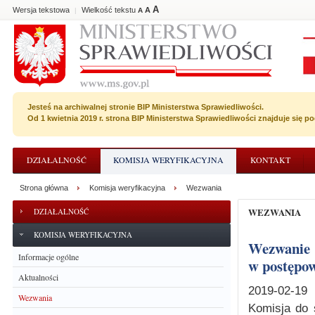
A
Wersja tekstowa
Wielkość tekstu
A
|
A
Jesteś na archiwalnej stronie BIP Ministerstwa Sprawiedliwości.
Od 1 kwietnia 2019 r. strona BIP Ministerstwa Sprawiedliwości znajduje się 
DZIAŁALNOŚĆ
KOMISJA WERYFIKACYJNA
KONTAKT
Strona główna
Komisja weryfikacyjna
Wezwania
WEZWANIA
DZIAŁALNOŚĆ
KOMISJA WERYFIKACYJNA
Wezwanie Pana Krzysztofa Ratowskiego na rozprawę przed Komisją
Informacje ogólne
w postępow
Aktualności
2019-02-19
Wezwania
Komisja do 