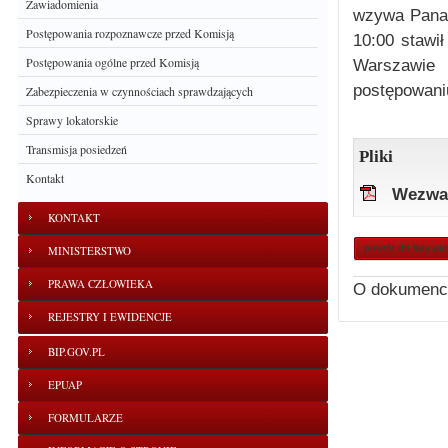
Zawiadomienia
wzywa Pana 
Postępowania rozpoznawcze przed Komisją
10:00 stawi
Postępowania ogólne przed Komisją
Warszawie 
postępowani
Zabezpieczenia w czynnościach sprawdzających
Sprawy lokatorskie
Transmisja posiedzeń
Pliki
Kontakt
Wezwan
KONTAKT
powrót do listy ak
MINISTERSTWO
PRAWA CZŁOWIEKA
O dokumenc
REJESTRY I EWIDENCJE
BIP.GOV.PL
EPUAP
FORMULARZE