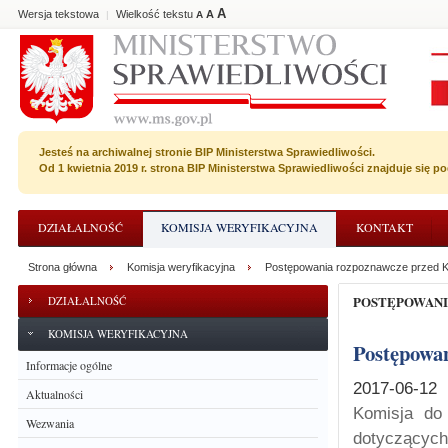
A
Wersja tekstowa
Wielkość tekstu
A
|
A
Jesteś na archiwalnej stronie BIP Ministerstwa Sprawiedliwości.
Od 1 kwietnia 2019 r. strona BIP Ministerstwa Sprawiedliwości znajduje się 
DZIAŁALNOŚĆ
KOMISJA WERYFIKACYJNA
KONTAKT
Strona główna
Komisja weryfikacyjna
Postępowania rozpoznawcze przed K
POSTĘPOWAN
DZIAŁALNOŚĆ
KOMISJA WERYFIKACYJNA
Postępowa
Informacje ogólne
2017-06-12
Aktualności
Komisja do
Wezwania
dotyczącyc