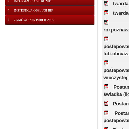
INFORMACJE O STRONIE
twarda
INSTRUKCJA OBSŁUGI BIP
twarda
ZAMÓWIENIA PUBLICZNE
rozpoznaw
postepowa
lub-obciaz
postepowan
wieczystej
Postan
świadka
(l
Postan
Posta
postępowa