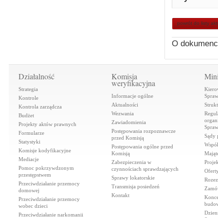
powrót do listy ak
O dokumenc
Działalność
Komisja
Mini
weryfikacyjna
Strategia
Kiero
Informacje ogólne
Spraw
Kontrole
Aktualności
Struk
Kontrola zarządcza
Wezwania
Regul
Budżet
organi
Zawiadomienia
Projekty aktów prawnych
Spraw
Postępowania rozpoznawcze
Formularze
Sądy 
przed Komisją
Statystyki
Współ
Postępowania ogólne przed
Komisje kodyfikacyjne
Komisją
Mająt
Mediacje
Zabezpieczenia w
Proje
Pomoc pokrzywdzonym
czynnościach sprawdzających
Ofert
przestępstwem
Sprawy lokatorskie
Rozez
Przeciwdziałanie przemocy
Transmisja posiedzeń
Zamów
domowej
Kontakt
Konce
Przeciwdziałanie przemocy
budow
wobec dzieci
Dzien
Przeciwdziałanie narkomanii