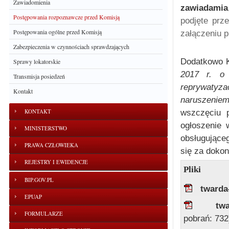
Zawiadomienia
zawiadamia
Postępowania rozpoznawcze przed Komisją
podjęte prz
Postępowania ogólne przed Komisją
załączeniu 
Zabezpieczenia w czynnościach sprawdzających
Dodatkowo Ko
Sprawy lokatorskie
2017 r. o 
Transmisja posiedzeń
reprywatyz
Kontakt
naruszeniem 
KONTAKT
wszczęciu p
ogłoszenie 
MINISTERSTWO
obsługujące
PRAWA CZŁOWIEKA
się za dokon
REJESTRY I EWIDENCJE
Pliki
BIP.GOV.PL
twarda
EPUAP
tw
FORMULARZE
pobrań: 732