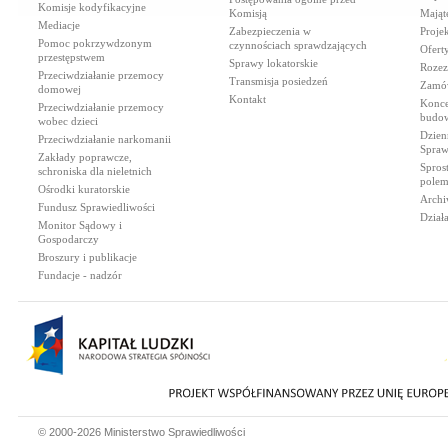
Komisje kodyfikacyjne
Komisją
Mająt
Mediacje
Zabezpieczenia w
Proje
Pomoc pokrzywdzonym
czynnościach sprawdzających
Ofert
przestępstwem
Sprawy lokatorskie
Rozez
Przeciwdziałanie przemocy
Transmisja posiedzeń
Zamów
domowej
Kontakt
Konce
Przeciwdziałanie przemocy
budow
wobec dzieci
Dzien
Przeciwdziałanie narkomanii
Spraw
Zakłady poprawcze,
Spros
schroniska dla nieletnich
polem
Ośrodki kuratorskie
Archi
Fundusz Sprawiedliwości
Dział
Monitor Sądowy i
Gospodarczy
Broszury i publikacje
Fundacje - nadzór
© 2000-2026 Ministerstwo Sprawiedliwości