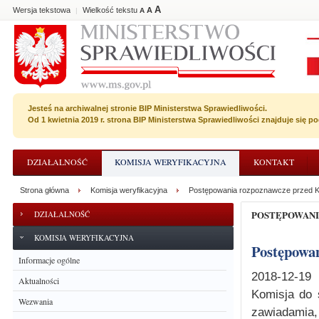
A
Wersja tekstowa
Wielkość tekstu
A
|
A
Jesteś na archiwalnej stronie BIP Ministerstwa Sprawiedliwości.
Od 1 kwietnia 2019 r. strona BIP Ministerstwa Sprawiedliwości znajduje się 
DZIAŁALNOŚĆ
KOMISJA WERYFIKACYJNA
KONTAKT
Strona główna
Komisja weryfikacyjna
Postępowania rozpoznawcze przed K
POSTĘPOWAN
DZIAŁALNOŚĆ
KOMISJA WERYFIKACYJNA
Postępowa
Informacje ogólne
2018-12-19
Aktualności
Komisja do 
Wezwania
zawiadamia,