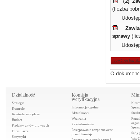
(2) Z
(liczba pob
Udostęp
Zawi
sprawy
(li
Udostęp
powrót do listy ak
O dokumenc
Działalność
Komisja
Mini
weryfikacyjna
Strategia
Kiero
Informacje ogólne
Spraw
Kontrole
Aktualności
Struk
Kontrola zarządcza
Wezwania
Regul
Budżet
organi
Zawiadomienia
Projekty aktów prawnych
Spraw
Postępowania rozpoznawcze
Formularze
Sądy 
przed Komisją
Statystyki
Współ
Postępowania ogólne przed