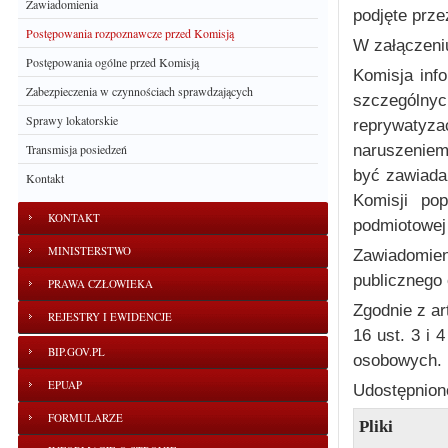
Zawiadomienia
podjęte prze
Postępowania rozpoznawcze przed Komisją
W załączeni
Postępowania ogólne przed Komisją
Komisja info
Zabezpieczenia w czynnościach sprawdzających
szczegól
Sprawy lokatorskie
reprywatyz
naruszeniem
Transmisja posiedzeń
być zawiada
Kontakt
Komisji pop
KONTAKT
podmiotowej 
MINISTERSTWO
Zawiadomien
publicznego 
PRAWA CZŁOWIEKA
Zgodnie z ar
REJESTRY I EWIDENCJE
16 ust. 3 i 
BIP.GOV.PL
osobowych.
EPUAP
Udostępniono
FORMULARZE
Pliki