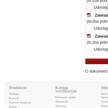
(liczba pob
Udostęp
Zawiad
(liczba pob
Udostęp
Zawiad
(liczba pob
Udostęp
powrót do listy ak
O dokumenc
Działalność
Komisja
Mini
weryfikacyjna
Strategia
Kiero
Informacje ogólne
Spraw
Kontrole
Aktualności
Struk
Kontrola zarządcza
Wezwania
Regul
Budżet