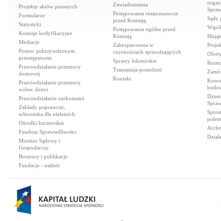
organi
Zawiadomienia
Projekty aktów prawnych
Spraw
Postępowania rozpoznawcze
Formularze
Sądy 
przed Komisją
Statystyki
Współ
Postępowania ogólne przed
Komisje kodyfikacyjne
Komisją
Mająt
Mediacje
Zabezpieczenia w
Proje
Pomoc pokrzywdzonym
czynnościach sprawdzających
Ofert
przestępstwem
Sprawy lokatorskie
Rozez
Przeciwdziałanie przemocy
Transmisja posiedzeń
Zamów
domowej
Kontakt
Konce
Przeciwdziałanie przemocy
budow
wobec dzieci
Dzien
Przeciwdziałanie narkomanii
Spraw
Zakłady poprawcze,
Spros
schroniska dla nieletnich
polem
Ośrodki kuratorskie
Archi
Fundusz Sprawiedliwości
Dział
Monitor Sądowy i
Gospodarczy
Broszury i publikacje
Fundacje - nadzór