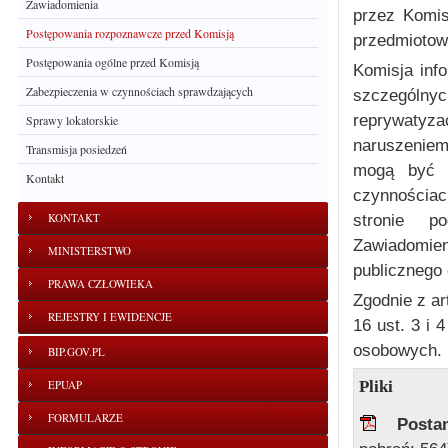
Zawiadomienia
przez Komis
Postępowania rozpoznawcze przed Komisją
przedmiotow
Postępowania ogólne przed Komisją
Komisja info
Zabezpieczenia w czynnościach sprawdzających
szczegól
reprywatyz
Sprawy lokatorskie
naruszeniem
Transmisja posiedzeń
mogą być z
Kontakt
czynnościach
KONTAKT
stronie po
Zawiadomien
MINISTERSTWO
publicznego 
PRAWA CZŁOWIEKA
Zgodnie z ar
REJESTRY I EWIDENCJE
16 ust. 3 i 
osobowych.
BIP.GOV.PL
Pliki
EPUAP
FORMULARZE
Posta