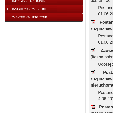
pobrań: 564
INFORMACJE O STRONIE
Postano
INSTRUKCJA OBSŁUGI BIP
01.06.2
ZAMÓWIENIA PUBLICZNE
Posta
rozpoznaw
Postano
01.06.2
Zawia
(liczba pob
Udostęp
Pos
rozpoznaw
nieruchom
Postano
4.06.201
Postan