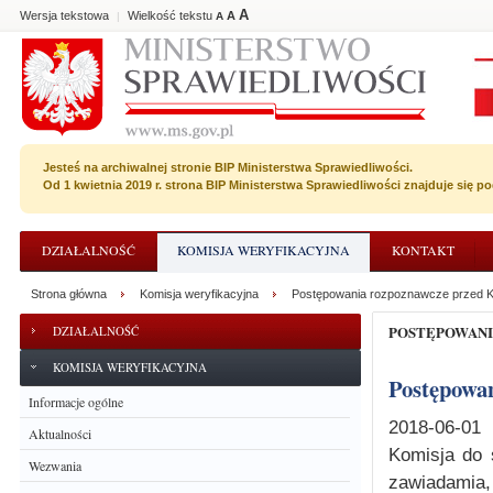
A
Wersja tekstowa
Wielkość tekstu
A
|
A
Jesteś na archiwalnej stronie BIP Ministerstwa Sprawiedliwości.
Od 1 kwietnia 2019 r. strona BIP Ministerstwa Sprawiedliwości znajduje się 
DZIAŁALNOŚĆ
KOMISJA WERYFIKACYJNA
KONTAKT
Strona główna
Komisja weryfikacyjna
Postępowania rozpoznawcze przed K
POSTĘPOWAN
DZIAŁALNOŚĆ
KOMISJA WERYFIKACYJNA
Postępowa
Informacje ogólne
2018-06-01
Aktualności
Komisja do 
Wezwania
zawiadamia, 