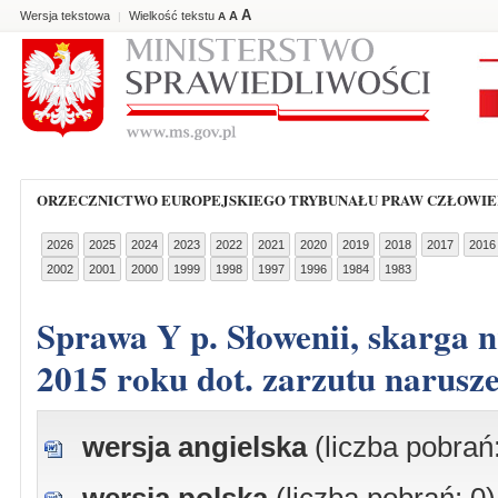
A
Wersja tekstowa
Wielkość tekstu
A
|
A
ORZECZNICTWO EUROPEJSKIEGO TRYBUNAŁU PRAW CZŁOWI
2026
2025
2024
2023
2022
2021
2020
2019
2018
2017
2016
2002
2001
2000
1999
1998
1997
1996
1984
1983
Sprawa Y p. Słowenii, skarga nr 41107/10, wyrok z dnia 28 maja
2015 roku dot. zarzutu narusze
wersja angielska
(liczba pobrań: