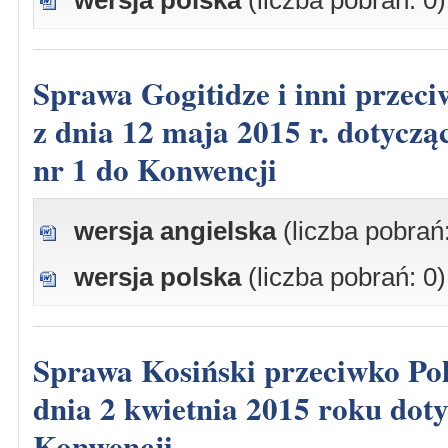
wersja polska
(liczba pobrań: 0)
Sprawa Gogitidze i inni przeciwko Gruzji, skarga nr 36862/05, wyrok
z dnia 12 maja 2015 r. dotyczą
nr 1 do Konwencji
wersja angielska
(liczba pobrań
wersja polska
(liczba pobrań: 0)
Sprawa Kosiński przeciwko Polsce, skarga nr 23534/12, decyzja z
dnia 2 kwietnia 2015 roku doty
Konwencji