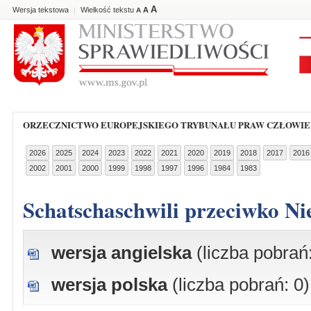
A
Wersja tekstowa
Wielkość tekstu
A
|
A
ORZECZNICTWO EUROPEJSKIEGO TRYBUNAŁU PRAW CZŁOWI
2026
2025
2024
2023
2022
2021
2020
2019
2018
2017
2016
2002
2001
2000
1999
1998
1997
1996
1984
1983
Schatschaschwili przeciwko 
wersja angielska
(liczba pobrań:
wersja polska
(liczba pobrań: 0)