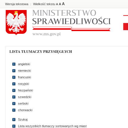
A
Wersja tekstowa
Wielkość tekstu
A
|
A
LISTA TŁUMACZY PRZYSIĘGŁYCH
angielski
niemiecki
francuski
rosyjski
hiszpański
szwedzki
serbski
chorwacki
Szukaj
Lista wszystkich tlumaczy sortowanych wg miast