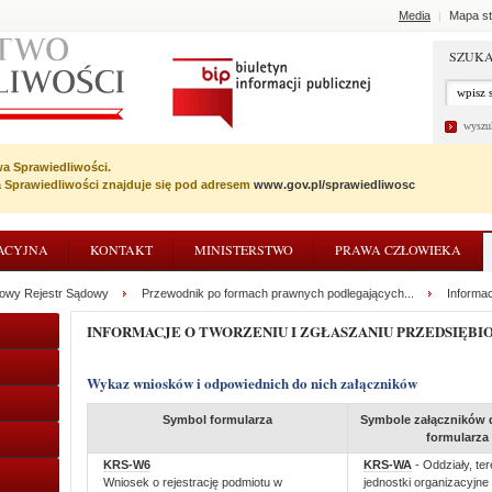
Media
Mapa st
|
SZUKA
wyszu
wa Sprawiedliwości.
wa Sprawiedliwości znajduje się pod adresem
www.gov.pl/sprawiedliwosc
ACYJNA
KONTAKT
MINISTERSTWO
PRAWA CZŁOWIEKA
jowy Rejestr Sądowy
Przewodnik po formach prawnych podlegających...
Informac
INFORMACJE O TWORZENIU I ZGŁASZANIU PRZEDSIĘ
Wykaz wniosków i odpowiednich do nich załączników
Symbol formularza
Symbole załączników 
formularza
KRS-W6
KRS-WA
- Oddziały, te
Wniosek o rejestrację podmiotu w
jednostki organizacyjne