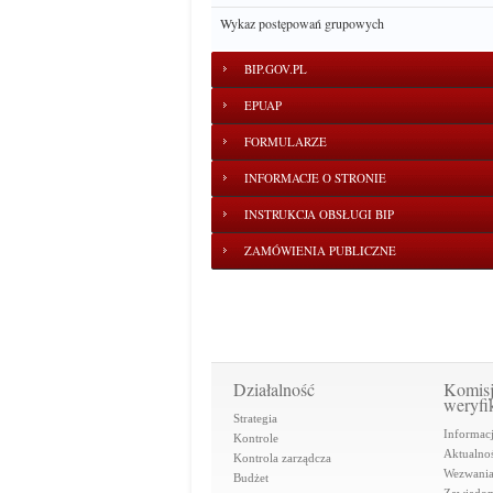
Wykaz postępowań grupowych
BIP.GOV.PL
EPUAP
FORMULARZE
INFORMACJE O STRONIE
INSTRUKCJA OBSŁUGI BIP
ZAMÓWIENIA PUBLICZNE
Działalność
Komis
weryfi
Strategia
Informac
Kontrole
Aktualnoś
Kontrola zarządcza
Wezwani
Budżet