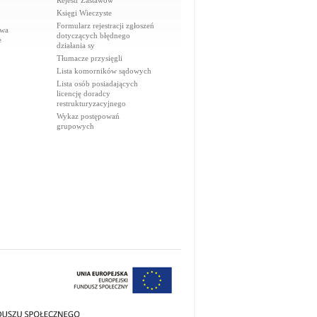
Rejestr Zastawów
Księgi Wieczyste
Formularz rejestracji zgłoszeń
awa
dotyczących błędnego
e
działania sy
Tłumacze przysięgli
Lista komorników sądowych
Lista osób posiadających
licencję doradcy
restrukturyzacyjnego
Wykaz postępowań
grupowych