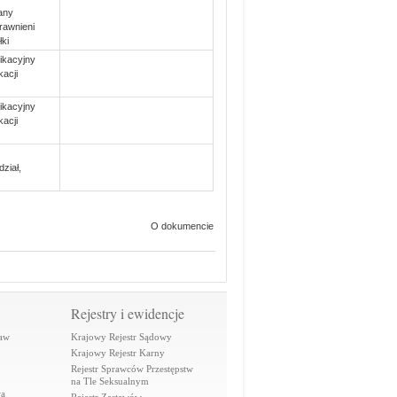
any
rawnieni
ki
ikacyjny
acji
ikacyjny
acji
ział,
O dokumencie
Rejestry i ewidencje
raw
Krajowy Rejestr Sądowy
Krajowy Rejestr Karny
Rejestr Sprawców Przestępstw
na Tle Seksualnym
wa