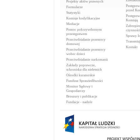
Zawiadom
Projekty aktów prawnych
Postępow
Formularze
przed Ko
Statystyki
Postępow
Komisje kodyfikacyjne
Komisją
Mediacje
Zabezpie
Pomoc pokrzywdzonym
czynnośc
przestępstwem
Sprawy lo
Przeciwdziałanie przemocy
Transmisj
domowej
Kontakt
Przeciwdziałanie przemocy
wobec dzieci
Przeciwdziałanie narkomanii
Zakłady poprawcze,
schroniska dla nieletnich
Ośrodki kuratorskie
Fundusz Sprawiedliwości
Monitor Sądowy i
Gospodarczy
Broszury i publikacje
Fundacje - nadzór