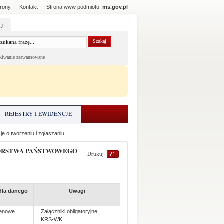
rony
Kontakt
Strona www podmiotu:
ms.gov.pl
|
|
J
kiwanie zaawansowane
REJESTRY I EWIDENCJE
je o tworzeniu i zgłaszaniu...
BIORSTWA PAŃSTWOWEGO
Drukuj
dla danego
Uwagi
renowe
Załączniki obligatoryjne
KRS-WK