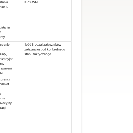
tania
KRS-WM
iotu /
o
iałania
a
enty
czenie,
Ilość i rodzaj załączników
zależna jest od konkretnego
iały,
stanu faktycznego.
nizacyjne
any
rawnieni
ki
kurenci
edmiot
a
enty
ikacyjny
acji