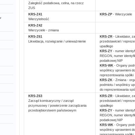
Zaległość podatkowa, celna, na rzecz
ZUS
KRS-Z41
KRS-ZP
- Wierzyciele
ów
Wierzytelność
KRS-Z42
Wierzyciele - zmiana
KRS-Z61
KRS-ZR
- Likwidator, z
Likwidacja, rozwiązanie / unieważnienie
przedstawiciel / repreze
upadłego
KRS-ZY
- numer identyf
REGON, numer identyfik
podatkowej NIP
KRS-WK
- Organy podm
wspólnicy uprawnieni d
reprezentowania spółki
KRS-ZK
- Zmiana - org
podmiotu / wspólnicy up
do reprezentowania spół
KRS-Z63
KRS-ZR
- Likwidator, z
Zarząd komisaryczny / zarząd
przedstawiciel / repreze
przymusowy / powierzenie zarządzania
upadłego
przedsiębiorstwem państwowym
KRS-ZY
- numer identyf
REGON, numer identyfik
podatkowej NIP
KRS-WK
- Organy podm
wspólnicy uprawnieni d
reprezentowania spółki