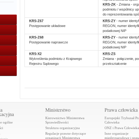
KRS-ZK
- Zmiana - org
podmiotu / wspólnicy up
do reprezentowania spół
KRS-Z67
KRS-ZY
- numer identyf
Postępowanie układowe
REGON, numer identyfik
podatkowej NIP
KRS-Z68
KRS-ZY
- numer identyf
Postępowanie naprawcze
REGON, numer identyfik
podatkowej NIP
KRS-X2
KRS-ZS
Wykreślenia podmiotu z Krajowego
Zmiana - połączenie, pod
Rejestru Sądowego
przekształcenie
ja
Ministerstwo
Prawa człowieka
kacyjna
Kierownictwo Ministerstwa
Europejski Trybunał P
je ogólne
Sprawiedliwości
Człowieka
ci
Struktura organizacyjna
ONZ i Prawa Człowieka
a
Regulacje prawne dotyczące
Inne organizacje
organizacji Ministerstwa
międzynarodowe i pra