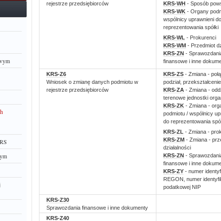
rejestrze przedsiębiorców
KRS-WH
- Sposób pows
KRS-WK
- Organy podm
wspólnicy uprawnieni d
reprezentowania spółki
KRS-WL
- Prokurenci
KRS-WM
- Przedmiot dz
KRS-ZN
- Sprawozdani
owym
finansowe i inne dokum
KRS-Z6
KRS-ZS
- Zmiana - połą
Wniosek o zmianę danych podmiotu w
podział, przekształcenie
rejestrze przedsiębiorców
KRS-ZA
- Zmiana - oddz
terenowe jednostki orga
KRS-ZK
- Zmiana - org
ch
podmiotu / wspólnicy up
do reprezentowania spół
KRS-ZL
- Zmiana - pro
KRS-ZM
- Zmiana - prz
KRS
działalności
wym
KRS-ZN
- Sprawozdani
finansowe i inne dokum
KRS-ZY
- numer identyf
REGON, numer identyfik
j
podatkowej NIP
KRS-Z30
Sprawozdania finansowe i inne dokumenty
KRS-Z40