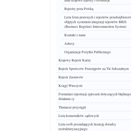
Inne krajowe rejestry i ewidencje
Rejestry poza Polską
Lista form prawnych i rejestrów przedsiębiorc
objętych systemem integracji rejestrów BRIS
(Business Registers Interconnection System)
Kontakt z nami
Adresy
Organizacje Pożytku Publicznego
Krajowy Rejestr Karny
Rejestr Sprawców Przestępstw na Tle Seksualnym
Rejestr Zastawów
Księgi Wieczyste
Formularz rejestracji zgłoszeń dotyczących błędnego
działania sy
Tłumacze przysięgli
Lista komorników sądowych
Lista osób posiadających licencję doradcy
restrukturyzacyjnego