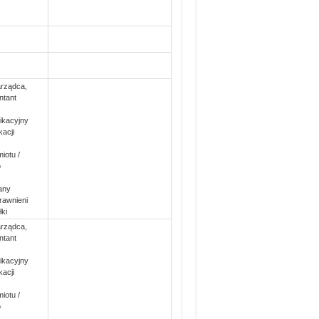
arządca,
ntant
ikacyjny
acji
iotu /
o
any
rawnieni
ki
arządca,
ntant
ikacyjny
acji
iotu /
o