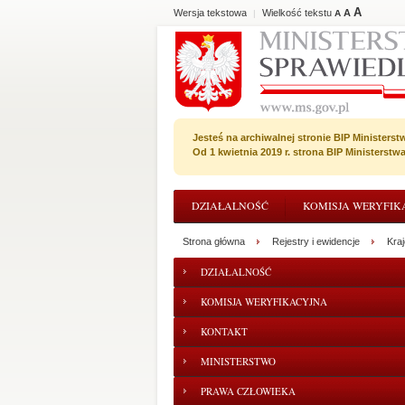
A
Wersja tekstowa
Wielkość tekstu
A
|
A
Jesteś na archiwalnej stronie BIP Ministerst
Od 1 kwietnia 2019 r. strona BIP Ministerst
DZIAŁALNOŚĆ
KOMISJA WERYFIK
Strona główna
Rejestry i ewidencje
Kra
DZIAŁALNOŚĆ
KOMISJA WERYFIKACYJNA
KONTAKT
MINISTERSTWO
PRAWA CZŁOWIEKA