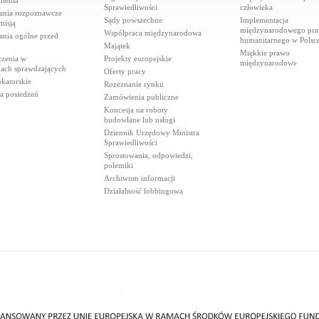
ienia
Sprawiedliwości
człowieka
ania rozpoznawcze
Sądy powszechne
Implementacja
misją
międzynarodowego pr
Współpraca międzynarodowa
ania ogólne przed
humanitarnego w Polsc
Majątek
Miękkie prawo
czenia w
Projekty europejskie
międzynarodowe
iach sprawdzających
Oferty pracy
katorskie
Rozeznanie rynku
a posiedzeń
Zamówienia publiczne
Koncesja na roboty
budowlane lub usługi
Dziennik Urzędowy Ministra
Sprawiedliwości
Sprostowania, odpowiedzi,
polemiki
Archiwum informacji
Działalność lobbingowa