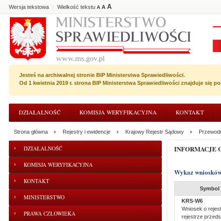
A
Wersja tekstowa
Wielkość tekstu
A
|
A
Jesteś na archiwalnej stronie BIP Ministerstwa Sprawiedliwości.
Od 1 kwietnia 2019 r. strona BIP Ministerstwa Sprawiedliwości znajduje się 
DZIAŁALNOŚĆ
KOMISJA WERYFIKACYJNA
KONTAKT
Strona główna
Rejestry i ewidencje
Krajowy Rejestr Sądowy
Przewodn
INFORMACJE 
DZIAŁALNOŚĆ
KOMISJA WERYFIKACYJNA
Wykaz wniosków
KONTAKT
Symbol 
MINISTERSTWO
KRS-W6
Wniosek o rejes
PRAWA CZŁOWIEKA
rejestrze przed