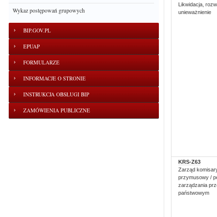
Likwidacja, rozw
Wykaz postępowań grupowych
unieważnienie
BIP.GOV.PL
EPUAP
FORMULARZE
INFORMACJE O STRONIE
INSTRUKCJA OBSŁUGI BIP
ZAMÓWIENIA PUBLICZNE
KRS-Z63
Zarząd komisar
przymusowy / p
zarządzania pr
państwowym