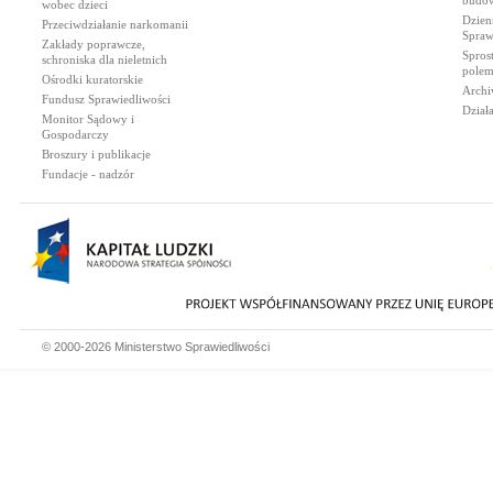
budow
wobec dzieci
Dzien
Przeciwdziałanie narkomanii
Spraw
Zakłady poprawcze,
Spros
schroniska dla nieletnich
polem
Ośrodki kuratorskie
Archi
Fundusz Sprawiedliwości
Dział
Monitor Sądowy i
Gospodarczy
Broszury i publikacje
Fundacje - nadzór
© 2000-2026 Ministerstwo Sprawiedliwości