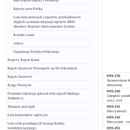
Inne krajowe rejestry i ewidencje
Rejestry poza Polską
Lista form prawnych i rejestrów przedsiębiorców
objętych systemem integracji rejestrów BRIS
(Business Registers Interconnection System)
Kontakt z nami
Adresy
Organizacje Pożytku Publicznego
Krajowy Rejestr Karny
Rejestr Sprawców Przestępstw na Tle Seksualnym
Rejestr Zastawów
KRS-Z30
Sprawozdania fi
Księgi Wieczyste
dokumenty
KRS-Z40
Formularz rejestracji zgłoszeń dotyczących błędnego
Zaległość podat
działania sy
rzecz ZUS
Tłumacze przysięgli
KRS-Z41
Wierzytelność
Lista komorników sądowych
KRS-Z42
Wierzyciele - z
Lista osób posiadających licencję doradcy
restrukturyzacyjnego
KRS-Z61