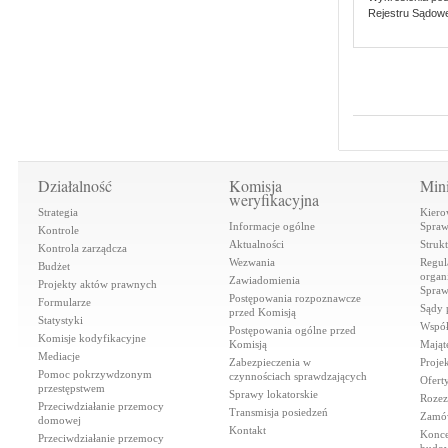
Rejestru Sądow
Działalność
Komisja
Mini
weryfikacyjna
Strategia
Kiero
Informacje ogólne
Spraw
Kontrole
Aktualności
Struk
Kontrola zarządcza
Wezwania
Regul
Budżet
organi
Zawiadomienia
Projekty aktów prawnych
Spraw
Postępowania rozpoznawcze
Formularze
Sądy 
przed Komisją
Statystyki
Współ
Postępowania ogólne przed
Komisje kodyfikacyjne
Komisją
Mająt
Mediacje
Zabezpieczenia w
Proje
Pomoc pokrzywdzonym
czynnościach sprawdzających
Ofert
przestępstwem
Sprawy lokatorskie
Rozez
Przeciwdziałanie przemocy
Transmisja posiedzeń
Zamów
domowej
Kontakt
Konce
Przeciwdziałanie przemocy