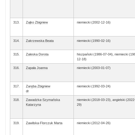
313.
Zajko Zbigniew
niemiecki (2002-12-16)
314.
Zakrzewska Beata
niemiecki (1990-02-16)
315.
Zaleska Dorota
hiszpański (1986-07-04), niemiecki (19
12-18)
316.
Zapała Joanna
niemiecki (2003-01-07)
317.
Zaręba Zbigniew
niemiecki (1992-03-24)
dr
318.
Zawadzka-Szymańska
niemiecki (2018-03-23), angielski (2022
Katarzyna
29)
319.
Zawilska-Florczuk Marta
niemiecki (2012-04-26)