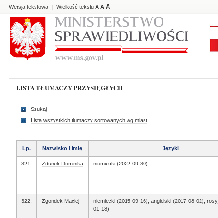
A
Wersja tekstowa
Wielkość tekstu
A
|
A
LISTA TŁUMACZY PRZYSIĘGŁYCH
Szukaj
Lista wszystkich tlumaczy sortowanych wg miast
Lp.
Nazwisko i imię
Języki
321.
Zdunek Dominika
niemiecki (2022-09-30)
322.
Zgondek Maciej
niemiecki (2015-09-16), angielski (2017-08-02), rosy
01-18)