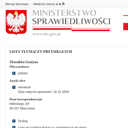
A
Wersja tekstowa
Wielkość tekstu
A
|
A
LISTA TŁUMACZY PRZYSIĘGŁYCH
Zboralska Grażyna
Obywatelstwa
polskie
Języki obce
niemiecki
Data nabycia uprawnień: 16-11-2004
Dane korespondencyjne
Kilińskiego 3/4
00-257 Warszawa
Szukaj
Lista wszystkich tlumaczy sortowanych wg miast