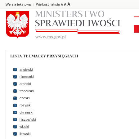
A
Wersja tekstowa
Wielkość tekstu
A
|
A
LISTA TŁUMACZY PRZYSIĘGŁYCH
angielski
niemiecki
arabski
francuski
czeski
rosyjski
ukraiński
hiszpański
włoski
litewski