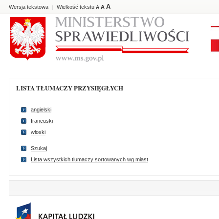
A
Wersja tekstowa
Wielkość tekstu
A
|
A
LISTA TŁUMACZY PRZYSIĘGŁYCH
angielski
francuski
włoski
Szukaj
Lista wszystkich tlumaczy sortowanych wg miast