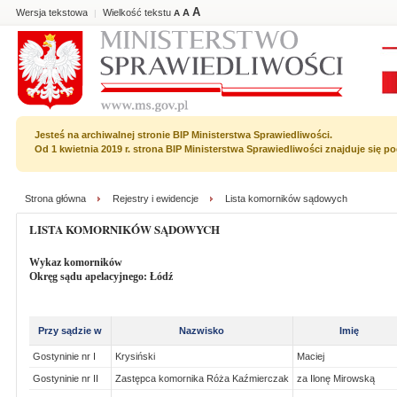
A
Wersja tekstowa
Wielkość tekstu
A
|
A
Jesteś na archiwalnej stronie BIP Ministerstwa Sprawiedliwości.
Od 1 kwietnia 2019 r. strona BIP Ministerstwa Sprawiedliwości znajduje się 
Strona główna
Rejestry i ewidencje
Lista komorników sądowych
LISTA KOMORNIKÓW SĄDOWYCH
Wykaz komorników
Okręg sądu apelacyjnego: Łódź
Przy sądzie w
Nazwisko
Imię
Gostyninie nr I
Krysiński
Maciej
Gostyninie nr II
Zastępca komornika Róża Kaźmierczak
za Ilonę Mirowską