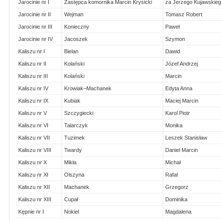
Jarocinie nr I
Zastępca komornika Marcin Krysicki
za Jerzego Kujawskie
Jarocinie nr II
Wejman
Tomasz Robert
Jarocinie nr III
Konieczny
Paweł
Jarocinie nr IV
Jacoszek
Szymon
Kaliszu nr I
Bielan
Dawid
Kaliszu nr II
Kolański
Józef Andrzej
Kaliszu nr III
Kolański
Marcin
Kaliszu nr IV
Krowiak–Machanek
Edyta Anna
Kaliszu nr IX
Kubiak
Maciej Marcin
Kaliszu nr V
Szczygiecki
Karol Piotr
Kaliszu nr VI
Talarczyk
Monika
Kaliszu nr VII
Tuzimek
Leszek Stanisław
Kaliszu nr VIII
Twardy
Daniel Marcin
Kaliszu nr X
Mikła
Michał
Kaliszu nr XI
Olszyna
Rafał
Kaliszu nr XII
Machanek
Grzegorz
Kaliszu nr XIII
Cupał
Dominika
Kępnie nr I
Nokiel
Magdalena