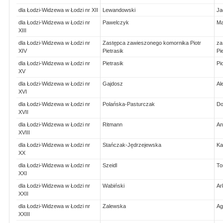
dla Łodzi-Widzewa w Łodzi nr XII
Lewandowski
Ja
dla Łodzi-Widzewa w Łodzi nr
Pawelczyk
Ma
XIII
dla Łodzi-Widzewa w Łodzi nr
Zastępca zawieszonego komornika Piotr
za
XIV
Pietrasik
Pi
dla Łodzi-Widzewa w Łodzi nr
Pietrasik
Pi
XV
dla Łodzi-Widzewa w Łodzi nr
Gajdosz
Al
XVI
dla Łodzi-Widzewa w Łodzi nr
Polańska-Pasturczak
Do
XVII
dla Łodzi-Widzewa w Łodzi nr
Ritmann
An
XVIII
dla Łodzi-Widzewa w Łodzi nr
Stańczak-Jędrzejewska
Ka
XX
dla Łodzi-Widzewa w Łodzi nr
Szeidl
To
XXI
dla Łodzi-Widzewa w Łodzi nr
Wabiński
Ar
XXII
dla Łodzi-Widzewa w Łodzi nr
Zalewska
Ag
XXIII