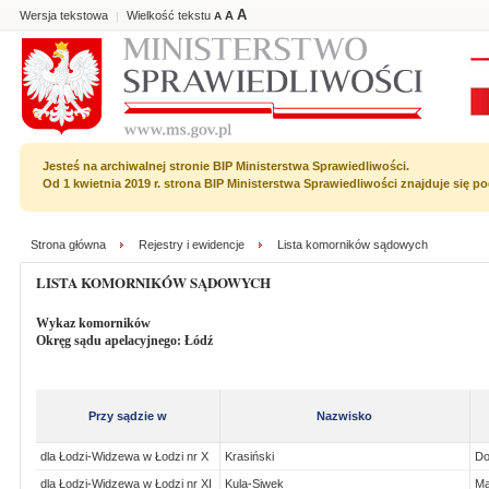
A
Wersja tekstowa
Wielkość tekstu
A
|
A
Jesteś na archiwalnej stronie BIP Ministerstwa Sprawiedliwości.
Od 1 kwietnia 2019 r. strona BIP Ministerstwa Sprawiedliwości znajduje się 
Strona główna
Rejestry i ewidencje
Lista komorników sądowych
LISTA KOMORNIKÓW SĄDOWYCH
Wykaz komorników
Okręg sądu apelacyjnego: Łódź
Przy sądzie w
Nazwisko
dla Łodzi-Widzewa w Łodzi nr X
Krasiński
Do
dla Łodzi-Widzewa w Łodzi nr XI
Kula-Siwek
Ma