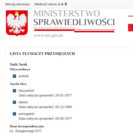
A
Wersja tekstowa
Wielkość tekstu
A
|
A
LISTA TŁUMACZY PRZYSIĘGŁYCH
Szulc Jacek
Obywatelstwa
polskie
Języki obce
hiszpański
Data nabycia uprawnień: 24-01-1977
włoski
Data nabycia uprawnień: 03-12-1984
portugalski
Data nabycia uprawnień: 02-05-1977
Dane korespondencyjne
ks. Ściegiennego 57/7