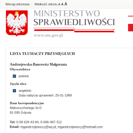
A
Wersja tekstowa
Wielkość tekstu
A
|
A
LISTA TŁUMACZY PRZYSIĘGŁYCH
Andrzejewska-Bancewicz Małgorzata
Obywatelstwa
polskie
Języki obce
angielski
Data nabycia uprawnień: 25-01-1989
Dane korespondencyjne
Makuszyńskiego 3c/2
81-595 Gdynia
Tel:
0-58 629-43-84, 0-696-487-312
Email:
mgandrzejewscy@wp.pl, mgandrzejewscy@hotmail.com