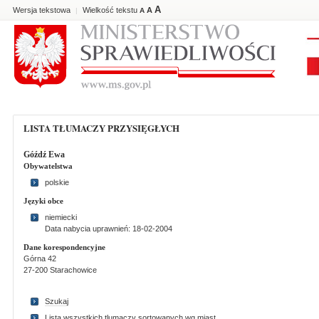
A
Wersja tekstowa
Wielkość tekstu
A
|
A
LISTA TŁUMACZY PRZYSIĘGŁYCH
Góźdź Ewa
Obywatelstwa
polskie
Języki obce
niemiecki
Data nabycia uprawnień: 18-02-2004
Dane korespondencyjne
Górna 42
27-200 Starachowice
Szukaj
Lista wszystkich tlumaczy sortowanych wg miast