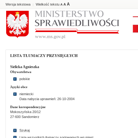
A
Wersja tekstowa
Wielkość tekstu
A
|
A
LISTA TŁUMACZY PRZYSIĘGŁYCH
Sielicka Agnieszka
Obywatelstwa
polskie
Języki obce
niemiecki
Data nabycia uprawnień: 26-10-2004
Dane korespondencyjne
Mokoszyńska 20/12
27-600 Sandomierz
Szukaj
Lista wszystkich tlumaczy sortowanych wg miast