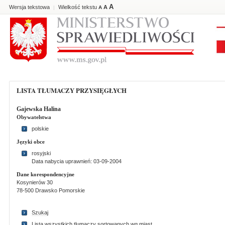
A
Wersja tekstowa
Wielkość tekstu
A
|
A
LISTA TŁUMACZY PRZYSIĘGŁYCH
Gajewska Halina
Obywatelstwa
polskie
Języki obce
rosyjski
Data nabycia uprawnień: 03-09-2004
Dane korespondencyjne
Kosynierów 30
78-500 Drawsko Pomorskie
Szukaj
Lista wszystkich tlumaczy sortowanych wg miast