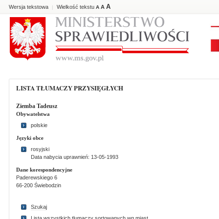
A
Wersja tekstowa
Wielkość tekstu
A
|
A
LISTA TŁUMACZY PRZYSIĘGŁYCH
Ziemba Tadeusz
Obywatelstwa
polskie
Języki obce
rosyjski
Data nabycia uprawnień: 13-05-1993
Dane korespondencyjne
Paderewskiego 6
66-200 Świebodzin
Szukaj
Lista wszystkich tlumaczy sortowanych wg miast