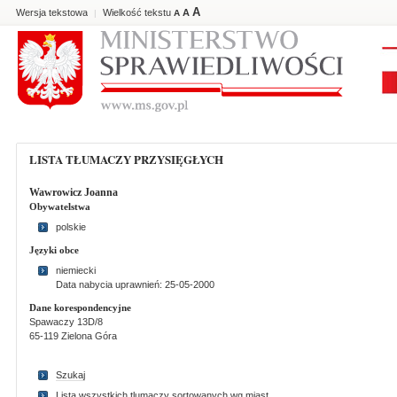
A
Wersja tekstowa
Wielkość tekstu
A
|
A
LISTA TŁUMACZY PRZYSIĘGŁYCH
Wawrowicz Joanna
Obywatelstwa
polskie
Języki obce
niemiecki
Data nabycia uprawnień: 25-05-2000
Dane korespondencyjne
Spawaczy 13D/8
65-119 Zielona Góra
Szukaj
Lista wszystkich tlumaczy sortowanych wg miast