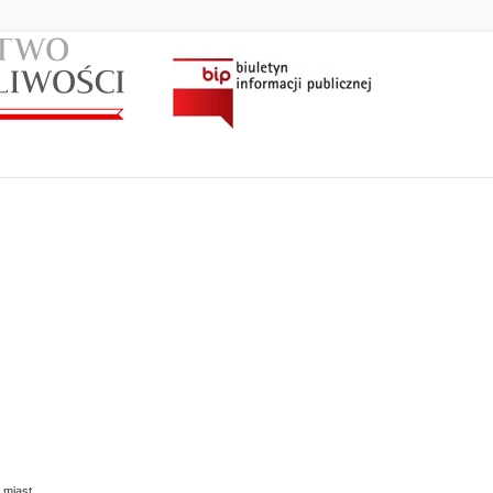
 miast