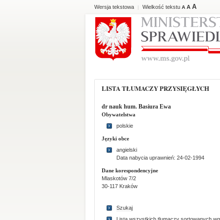
A
Wersja tekstowa
Wielkość tekstu
A
|
A
LISTA TŁUMACZY PRZYSIĘGŁYCH
dr nauk hum. Basiura Ewa
Obywatelstwa
polskie
Języki obce
angielski
Data nabycia uprawnień: 24-02-1994
Dane korespondencyjne
Mlaskotów 7/2
30-117 Kraków
Szukaj
Lista wszystkich tlumaczy sortowanych wg