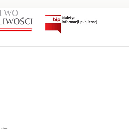
 miast