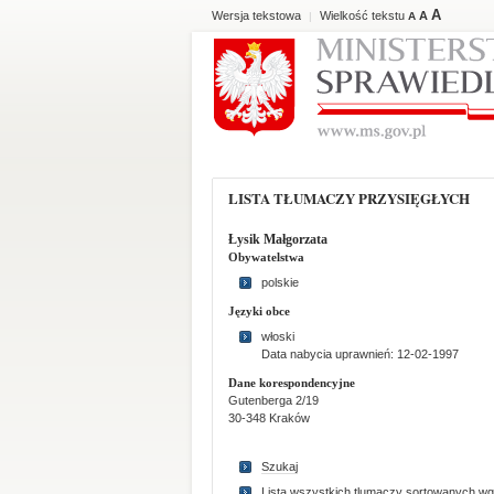
A
Wersja tekstowa
Wielkość tekstu
A
|
A
LISTA TŁUMACZY PRZYSIĘGŁYCH
Łysik Małgorzata
Obywatelstwa
polskie
Języki obce
włoski
Data nabycia uprawnień: 12-02-1997
Dane korespondencyjne
Gutenberga 2/19
30-348 Kraków
Szukaj
Lista wszystkich tlumaczy sortowanych wg