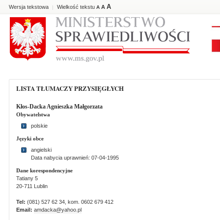
A
Wersja tekstowa
Wielkość tekstu
A
|
A
LISTA TŁUMACZY PRZYSIĘGŁYCH
Kłos-Dacka Agnieszka Małgorzata
Obywatelstwa
polskie
Języki obce
angielski
Data nabycia uprawnień: 07-04-1995
Dane korespondencyjne
Tatiany 5
20-711 Lublin
Tel:
(081) 527 62 34, kom. 0602 679 412
Email:
amdacka@yahoo.pl