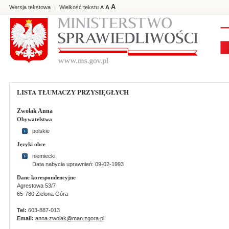
A
Wersja tekstowa
Wielkość tekstu
A
|
A
LISTA TŁUMACZY PRZYSIĘGŁYCH
Zwolak Anna
Obywatelstwa
polskie
Języki obce
niemiecki
Data nabycia uprawnień: 09-02-1993
Dane korespondencyjne
Agrestowa 53/7
65-780 Zielona Góra
Tel:
603-887-013
Email:
anna.zwolak@man.zgora.pl