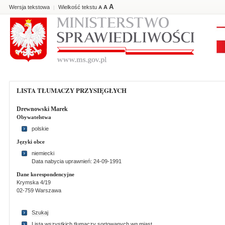
A
Wersja tekstowa
Wielkość tekstu
A
|
A
LISTA TŁUMACZY PRZYSIĘGŁYCH
Drewnowski Marek
Obywatelstwa
polskie
Języki obce
niemiecki
Data nabycia uprawnień: 24-09-1991
Dane korespondencyjne
Krymska 4/19
02-759 Warszawa
Szukaj
Lista wszystkich tlumaczy sortowanych wg miast