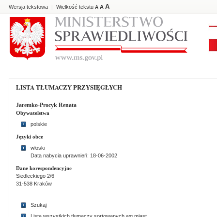
A
Wersja tekstowa
Wielkość tekstu
A
|
A
LISTA TŁUMACZY PRZYSIĘGŁYCH
Jaremko-Procyk Renata
Obywatelstwa
polskie
Języki obce
włoski
Data nabycia uprawnień: 18-06-2002
Dane korespondencyjne
Siedleckiego 2/6
31-538 Kraków
Szukaj
Lista wszystkich tlumaczy sortowanych wg miast