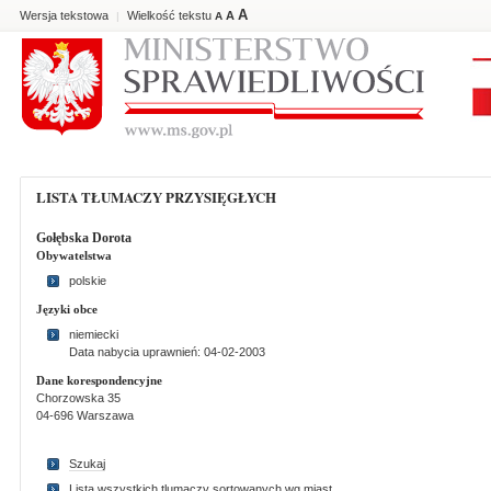
A
Wersja tekstowa
Wielkość tekstu
A
|
A
LISTA TŁUMACZY PRZYSIĘGŁYCH
Gołębska Dorota
Obywatelstwa
polskie
Języki obce
niemiecki
Data nabycia uprawnień: 04-02-2003
Dane korespondencyjne
Chorzowska 35
04-696 Warszawa
Szukaj
Lista wszystkich tlumaczy sortowanych wg miast