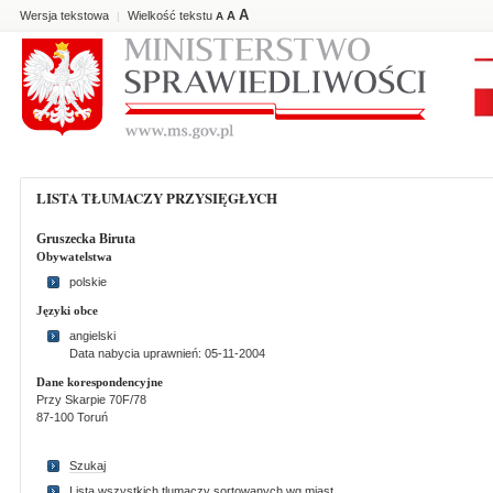
A
Wersja tekstowa
Wielkość tekstu
A
|
A
LISTA TŁUMACZY PRZYSIĘGŁYCH
Gruszecka Biruta
Obywatelstwa
polskie
Języki obce
angielski
Data nabycia uprawnień: 05-11-2004
Dane korespondencyjne
Przy Skarpie 70F/78
87-100 Toruń
Szukaj
Lista wszystkich tlumaczy sortowanych wg miast