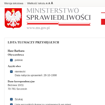
A
Wersja tekstowa
Wielkość tekstu
A
|
A
LISTA TŁUMACZY PRZYSIĘGŁYCH
Hase Barbara
Obywatelstwa
polskie
Języki obce
niemiecki
Data nabycia uprawnień: 28-10-1998
Dane korespondencyjne
Beżowa 10/11
70-781 Szczecin
Szukaj
Lista wszystkich tlumaczy sortowanych wg miast