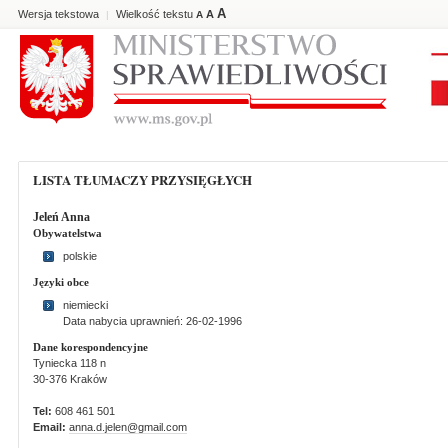
A
Wersja tekstowa
Wielkość tekstu
A
|
A
LISTA TŁUMACZY PRZYSIĘGŁYCH
Jeleń Anna
Obywatelstwa
polskie
Języki obce
niemiecki
Data nabycia uprawnień: 26-02-1996
Dane korespondencyjne
Tyniecka 118 n
30-376 Kraków
Tel:
608 461 501
Email:
anna.d.jelen@gmail.com