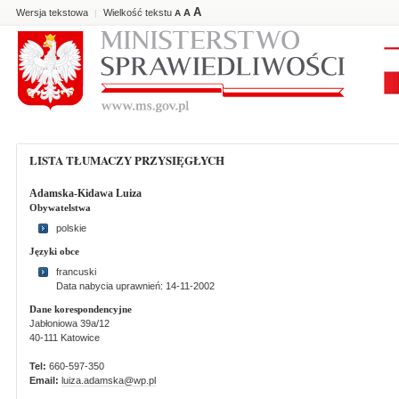
A
Wersja tekstowa
Wielkość tekstu
A
|
A
LISTA TŁUMACZY PRZYSIĘGŁYCH
Adamska-Kidawa Luiza
Obywatelstwa
polskie
Języki obce
francuski
Data nabycia uprawnień: 14-11-2002
Dane korespondencyjne
Jabłoniowa 39a/12
40-111 Katowice
Tel:
660-597-350
Email:
luiza.adamska@wp.pl