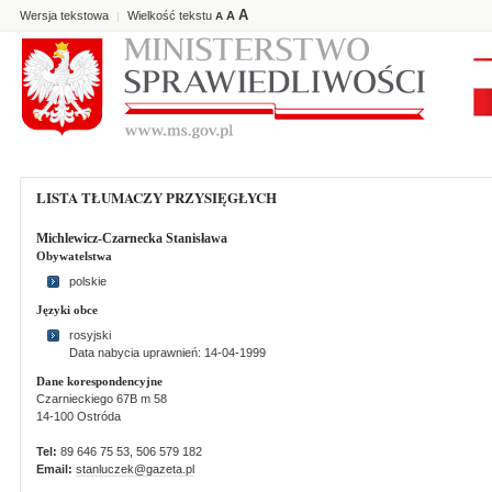
A
Wersja tekstowa
Wielkość tekstu
A
|
A
LISTA TŁUMACZY PRZYSIĘGŁYCH
Michlewicz-Czarnecka Stanisława
Obywatelstwa
polskie
Języki obce
rosyjski
Data nabycia uprawnień: 14-04-1999
Dane korespondencyjne
Czarnieckiego 67B m 58
14-100 Ostróda
Tel:
89 646 75 53, 506 579 182
Email:
stanluczek@gazeta.pl