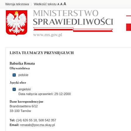
A
Wersja tekstowa
Wielkość tekstu
A
|
A
LISTA TŁUMACZY PRZYSIĘGŁYCH
Babuśka Renata
Obywatelstwa
polskie
Języki obce
angielski
Data nabycia uprawnień: 29-12-2000
Dane korespondencyjne
Brandstaettera 6/12
33-100 Tarnów
Tel:
(14) 626 55 18, 508 542 357
Email:
renatab@poczta.okay.pl